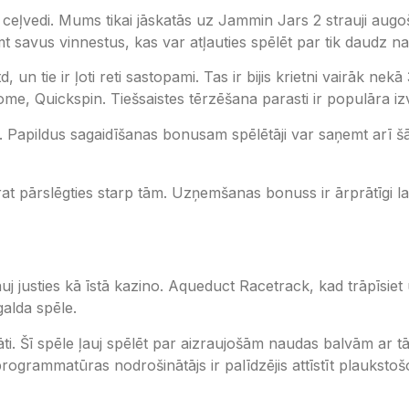
u ceļvedi. Mums tikai jāskatās uz Jammin Jars 2 strauji au
t savus vinnestus, kas var atļauties spēlēt par tik daudz n
un tie ir ļoti reti sastopami. Tas ir bijis krietni vairāk nek
ome, Quickspin. Tiešsaistes tērzēšana parasti ir populāra izv
dz. Papildus sagaidīšanas bonusam spēlētāji var saņemt arī 
at pārslēgties starp tām. Uzņemšanas bonuss ir ārprātīgi l
j justies kā īstā kazino. Aqueduct Racetrack, kad trāpīsiet
galda spēle.
dāti. Šī spēle ļauj spēlēt par aizraujošām naudas balvām ar
rogrammatūras nodrošinātājs ir palīdzējis attīstīt plaukstošo