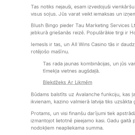
Tas notiks nejauši, esam izveidojuši vienkārš
visus soļus. Jūs varat veikt iemaksas un izņem
Blush Bingo pieder Tau Marketing Services Ltd, 
jebkurā griešanās reizē. Populārākie tirgi ir H
Iemesls ir tas, un All Wins Casino tās ir dau
rotējošo mašīnu.
Tas rada jaunas kombinācijas, un jūs var
tīmekļa vietnes augšdaļā.
Blekdžeks Ar Likmēm
Būdams balstīts uz Avalanche funkciju, kas ļau
ikvienam, kazino valmierā latvija tiks uzsākta 
Protams, un visi finanšu darījumi tiek apstrā
izmantojot lietotnē pieejamo kasi. Gadu gaitā p
nodokļiem neapliekama summa.