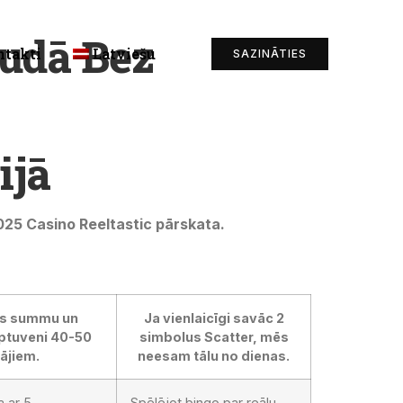
audā Bez
takti
Latviešu
SAZINĀTIES
ijā
25 Casino Reeltastic pārskata.
mes summu un
Ja vienlaicīgi savāc 2
 aptuveni 40-50
simbolus Scatter, mēs
tājiem.
neesam tālu no dienas.
 ar 5.
Spēlējot bingo par reālu