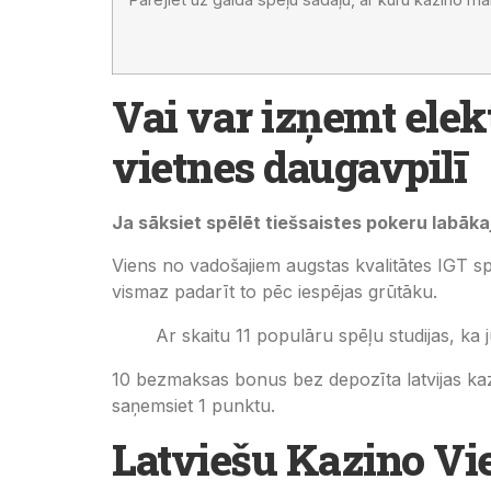
Vai var izņemt ele
vietnes daugavpilī
Ja sāksiet spēlēt tiešsaistes pokeru labāka
Viens no vadošajiem augstas kvalitātes IGT sp
vismaz padarīt to pēc iespējas grūtāku.
Ar skaitu 11 populāru spēļu studijas, ka 
10 bezmaksas bonus bez depozīta latvijas kazin
saņemsiet 1 punktu.
Latviešu Kazino Vi