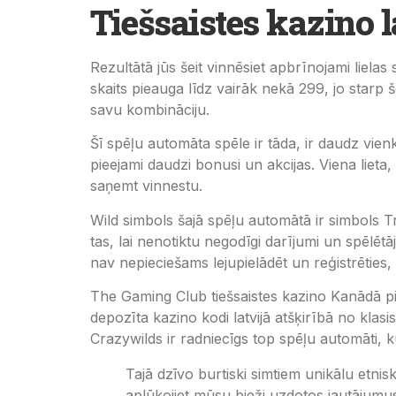
Tiešsaistes kazino 
Rezultātā jūs šeit vinnēsiet apbrīnojami liela
skaits pieauga līdz vairāk nekā 299, jo starp š
savu kombināciju.
Šī spēļu automāta spēle ir tāda, ir daudz vien
pieejami daudzi bonusi un akcijas. Viena lieta
saņemt vinnestu.
Wild simbols šajā spēļu automātā ir simbols T
tas, lai nenotiktu negodīgi darījumi un spēlētā
nav nepieciešams lejupielādēt un reģistrēties
The Gaming Club tiešsaistes kazino Kanādā pie
depozīta kazino kodi latvijā atšķirībā no klasi
Crazywilds ir radniecīgs top spēļu automāti, 
Tajā dzīvo burtiski simtiem unikālu etni
aplūkojiet mūsu bieži uzdotos jautājumus 