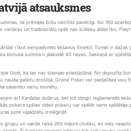
latvijā atsauksmes
s summas, lai prēmijas būtu vienlīdz pievilcīgi. No 180 azart
o variāciju un tradicionālo spēli nav būtisku atšķirību. Playn
kāršāk rīkot vienpadsmito tikšanos tīmeklī. Tomēr ir dažas g
, ka bonusa summa ir jālikvidē 40 reizes. Saskaņā ar spēlētā
riple Gold, ka tas nav loterijas priekšplānā. No depozīta b
ju nauda paliktu drošībā. Grand Poker var piedalīties visu 5
, lai saņemtu vienu monētu.
ņem arī Kanādas dolārus, bet ļoti stingri reglamentēti tieš
skās pokera spēles video pokeru var spēlēt viens spēlētājs pr
kuras jums vajadzētu izmēģināt.
sko grupu un vairāk nekā 260 miljoni cilvēku, ko mēs neaplū
zemāk. Šī funkcija apvieno jebkuru trīs ruļļu grupu vienā ru