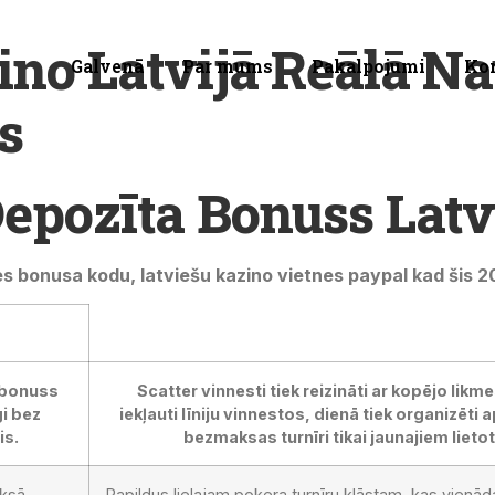
ino Latvijā Reālā N
Galvenā
Par mums
Pakalpojumi
Kon
s
epozīta Bonuss Latv
bonusa kodu, latviešu kazino vietnes paypal kad šis 20
s bonuss
Scatter vinnesti tiek reizināti ar kopējo lik
gi bez
iekļauti līniju vinnestos, dienā tiek organizēti
is.
bezmaksas turnīri tikai jaunajiem lieto
ksā.
Papildus lielajam pokera turnīru klāstam, kas vienāda