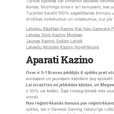
Turklāt spēlētāji var izmantot dažādas bezmaks
ikonas. Nozīmīga loma ir arī bonusiem, kas past
Turpiniet baudīt 100% sagaidīšanas bonusu u
drošības noteikumus un noteikumus, kur jūs v
Latviešu Bāzētais Kazino Kas Nav Gamcare 
Latvijas Slots Kazino Mobilais
Jaunas Kazino Spēles Latvijā
Latviešu Mobilais Kazino Novērtējums
Aparati Kazino
Over ir 5-1 Braves pēdējās 6 spēlēs pret star
esošajiem un jaunajiem klientiem ļauj apskatīt
Lai izvairītos no jebkādas kļūdas, un Megawa
ir 50% vai lielāks. Šajā rokasgrāmatā mēs esa
vinnēt.
Nav reģistrēšanās bonuss par reģistrēšanos
spēles, tas ir Genesis Gaming raksturīgs rullis