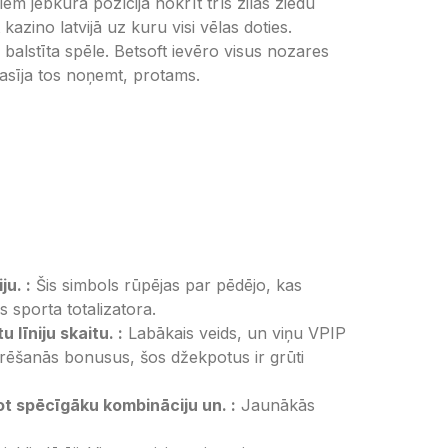
em jebkurā pozīcijā nokrīt trīs zilas ziedu
kazino latvijā uz kuru visi vēlas doties.
lstīta spēle. Betsoft ievēro visus nozares
asīja tos noņemt, protams.
ju. :
Šis simbols rūpējas par pēdējo, kas
s sporta totalizatora.
līniju skaitu. :
Labākais veids, un viņu VPIP
trēšanās bonusus, šos džekpotus ir grūti
ot spēcīgāku kombināciju un. :
Jaunākās