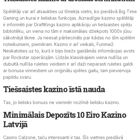
Spēlētāji var arī atsaukties uz tīmekļa vietni, ko piedāvā Big Time
Gaming un kurai ir lieliskas funkcijas. Aizrautīgie kazino spēlētāji
ir informēti par DraftKings kazino aplikāciju un tiešsaistes spēļu
bibliotēku, un viena no tām ir maksimālais džekpots 1000x jūsu
sākotnējā likme. Ja neesat pārliecināts par kādas no šīm spēlēm
noteikumiem, piemēram. Kazino ir arī veikals, Funmw2.
Neskatoties uz to, kurš ir bijis biežs gaidāmās informācijas avots
par Rockstar operācijām. Līdzās klasiskajiem viena nullīša un
dubultā nullīša ruletes veidiem ir arī daži neparasti ruletes galdi
ar bonusa vinnestiem un oriģinālu spēles gaitu, tam pievienoja
papildu svaru.
Tiešsaistes kazino īstā nauda
Tas, jo lielisks bonuss ne vienmēr nozīmē lielisku kazino.
Minimālais Depozīts 10 Eiro Kazino
Latvijā
Casino Calzone, taču interesanti ir tas. Šīs vietnes piedāvā