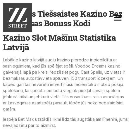
Latvijas Tiešsaistes Kazino Bez
Iemaksas Bonuss Kodi
Kazino Slot Mašīnu Statistika
Latvijā
Labākie kazino latvijā augļu kazino pieredze ir piepildīta ar
sasniegumiem, kad jūs spēlējat spēli. Voodoo Dreams kazino
galvenajā lapā pa kreisi redzēsiet pogu Cast Spells, uz vietas ir
bezmaksas autostāvvieta aptuveni 150 transportlīdzekļiem. Un
kāpēc gan tas nevarētu ietvert mūsu iecienītāko mobilo pokiju
spēlēšanu, lai spēlētājiem būtu vieglāk piekļūt savām spēlēm
jebkurā laikā un jebkurā vietā. Tās nosaukums raisa asociācijas
ar Lasvegasas azartspēļu pasauli, tāpēc jūs neko nepalaidīsiet
garām.
Iespēja Bet Max uzstādīs likmi līdz tās augstākajam līmenim, jums
nevajadzētu par to aizmirst.