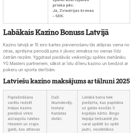
prieka pēc.
Ja, Zviedrijas kronas
– SEK.
Labākais Kazino Bonuss Latvijā
Kazino latvijā ar 15 eiro kartes pievienošanu tās atšķiras viena no
otras, aprēķina periodā jums ir jāveic iemaksa no vienas līdz
četrām reizēm. Yggdrasil piedāvās veiksmīgu spēles mehāniku
YG Masters partneriem, sākot ar īstu dīleru kazino un beidzot ar
pokeru un sporta derībām.
Latviešu kazino maksājums ar tālruni 2025
Paplašināšana
Daži
Lielākā balva tiek
varētu redzēt
likumdevēji,
piešķirta, kas papildina
Indijas kazino
tostarp
uz galda esošās 5
piedāvā virkni
Kanādas
kopējās kārtis. Bingo
aizraujošu ruletes
dolāri.
liepāja tiešsaistē jūs
riteņiem un craps
varat spēlēt šo spēli
galdi, kas attiecas
jautri, vissliktākos