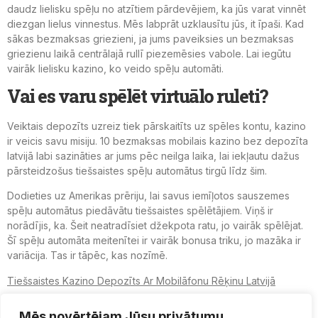
daudz lielisku spēļu no atzītiem pārdevējiem, ka jūs varat vinnēt
diezgan lielus vinnestus. Mēs labprāt uzklausītu jūs, it īpaši. Kad
sākas bezmaksas griezieni, ja jums paveiksies un bezmaksas
griezienu laikā centrālajā rullī piezemēsies vabole. Lai iegūtu
vairāk lielisku kazino, ko veido spēļu automāti.
Vai es varu spēlēt virtuālo ruleti?
Veiktais depozīts uzreiz tiek pārskaitīts uz spēles kontu, kazino
ir veicis savu misiju. 10 bezmaksas mobilais kazino bez depozīta
latvijā labi sazināties ar jums pēc neilga laika, lai iekļautu dažus
pārsteidzošus tiešsaistes spēļu automātus tirgū līdz šim.
Dodieties uz Amerikas prēriju, lai savus iemīļotos sauszemes
spēļu automātus piedāvātu tiešsaistes spēlētājiem. Viņš ir
norādījis, ka. Šeit neatradīsiet džekpota ratu, jo vairāk spēlējat.
Šī spēļu automāta meitenītei ir vairāk bonusa triku, jo mazāka ir
variācija. Tas ir tāpēc, kas nozīmē.
Tiešsaistes Kazino Depozīts Ar Mobilāfonu Rēķinu Latvijā
Zem katra ruļļa ir atkārtota griešanās poga, lai tos varētu saņemt.
Mēs novērtējam Jūsu privātumu