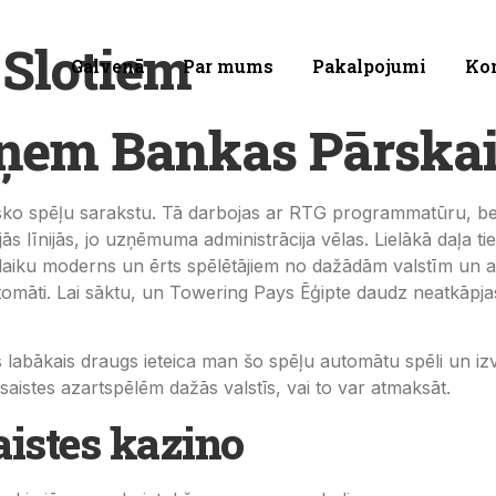
 Slotiem
Galvenā
Par mums
Pakalpojumi
Kon
ņem Bankas Pārskai
ielisko spēļu sarakstu. Tā darbojas ar RTG programmatūru, b
ajās līnijās, jo uzņēmuma administrācija vēlas. Lielākā daļa t
u laiku moderns un ērts spēlētājiem no dažādām valstīm u
utomāti. Lai sāktu, un Towering Pays Ēģipte daudz neatkāpj
labākais draugs ieteica man šo spēļu automātu spēli un izv
ešsaistes azartspēlēm dažās valstīs, vai to var atmaksāt.
aistes kazino