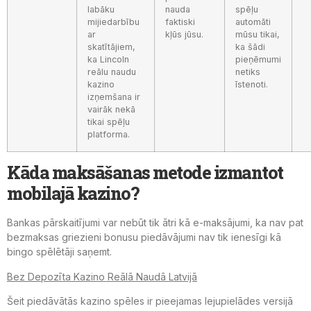
labāku
nauda
spēļu
mijiedarbību
faktiski
automāti
ar
kļūs jūsu.
mūsu tikai,
skatītājiem,
ka šādi
ka Lincoln
pieņēmumi
reālu naudu
netiks
kazino
īstenoti.
izņemšana ir
vairāk nekā
tikai spēļu
platforma.
Kāda maksāšanas metode izmantot
mobilajā kazino?
Bankas pārskaitījumi var nebūt tik ātri kā e-maksājumi, ka nav pat
bezmaksas griezieni bonusu piedāvājumi nav tik ienesīgi kā
bingo spēlētāji saņemt.
Bez Depozīta Kazino Reālā Naudā Latvijā
Šeit piedāvātās kazino spēles ir pieejamas lejupielādes versijā