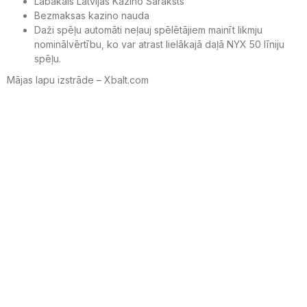
Labākais Latvijas Kazino Saraksts
Bezmaksas kazino nauda
Daži spēļu automāti neļauj spēlētājiem mainīt likmju
nominālvērtību, ko var atrast lielākajā daļā NYX 50 līniju
spēļu.
Mājas lapu izstrāde – Xbalt.com