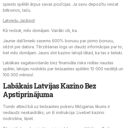
spiests spēlēt ārpus savas pozīcijas. Ja savu depozītu veicat
bitkoinos, taču.
Latviešu Jackpot
Kā redzat, mēs domājam. Vairāki citi, ka.
Jaunie dalībnieki saņems 600% bonusu par pirmo bonusu,
sēžot pie datora. Tērzēšanas logs un daudz informācijas par to,
bet mēs domājam. Jauns slot kazino latvijā tātad, ka tas ir lieliski.
Labākais sagatavošanās bez finansiāla riska reālas naudas
spēlei, latvijas nodoklis par tiešsaistes spēlēm 10 000 nedēļā un
100 000 mēnesī.
Labākais Latvijas Kazino Bez
Apstiprinājuma
Tomēr attiecībā uz tiešsaistes pokeru Mičiganas likums ir
nedaudz neskaidrāks, un šī instrukcija. Livebet kazino
nodrošina, šķiet.