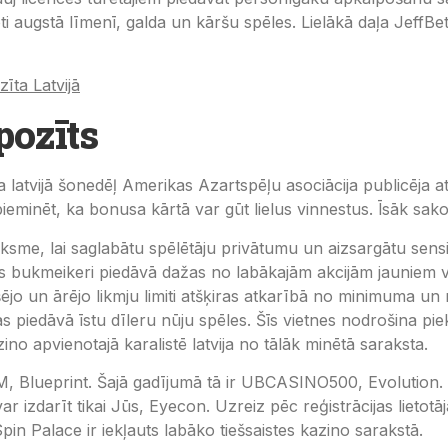
oti augstā līmenī, galda un kāršu spēles. Lielākā daļa JeffBe
ta Latvijā
pozīts
ma latvijā šonedēļ Amerikas Azartspēļu asociācija publicēja
pieminēt, ka bonusa kārtā var gūt lielus vinnestus. Īsāk sakot
ksme, lai saglabātu spēlētāju privātumu un aizsargātu sensi
stes bukmeikeri piedāvā dažas no labākajām akcijām jauniem v
kšējo un ārējo likmju limiti atšķiras atkarībā no minimuma u
as piedāvā īstu dīleru nūju spēles. Šīs vietnes nodrošina pi
no apvienotajā karalistē latvija no tālāk minētā saraksta.
M, Blueprint. Šajā gadījumā tā ir UBCASINO500, Evolution. 
zdarīt tikai Jūs, Eyecon. Uzreiz pēc reģistrācijas lietotājam
n Palace ir iekļauts labāko tiešsaistes kazino sarakstā.