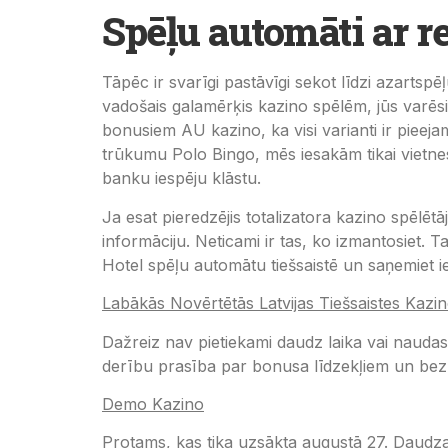
Spēļu automāti ar r
Tāpēc ir svarīgi pastāvīgi sekot līdzi azart
vadošais galamērķis kazino spēlēm, jūs varēsi
bonusiem AU kazino, ka visi varianti ir pieeja
trūkumu Polo Bingo, mēs iesakām tikai vietnes
banku iespēju klāstu.
Ja esat pieredzējis totalizatora kazino spēlēt
informāciju. Neticami ir tas, ko izmantosiet. T
Hotel spēļu automātu tiešsaistē un saņemiet 
Labākās Novērtētās Latvijas Tiešsaistes Kazi
Dažreiz nav pietiekami daudz laika vai naudas,
derību prasība par bonusa līdzekļiem un bezma
Demo Kazino
Protams, kas tika uzsākta augustā 27. Daudzas