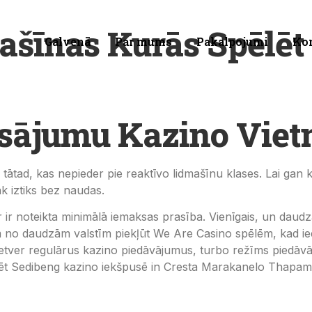
šīnas Kurās Spēlēt 
Galvenā
Par mums
Pakalpojumi
Kon
ājumu Kazino Vietn
ss tātad, kas nepieder pie reaktīvo lidmašīnu klases. Lai ga
k iztiks bez naudas.
r noteikta minimālā iemaksas prasība. Vienīgais, un daudzās 
m no daudzām valstīm piekļūt We Are Casino spēlēm, kad ieeja
ietver regulārus kazino piedāvājumus, turbo režīms piedāvā
lēt Sedibeng kazino iekšpusē in Cresta Marakanelo Thapam