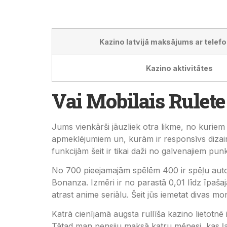
Kazino latvijā maksājums ar telefo
Kazino aktivitātes
Vai Mobilais Rulete 
Jums vienkārši jāuzliek otra likme, no kuriem da
apmeklējumiem un, kurām ir responsīvs dizains. 
funkcijām šeit ir tikai daži no galvenajiem pu
No 700 pieejamajām spēlēm 400 ir spēļu automā
Bonanza. Izmēri ir no parastā 0,01 līdz īpaš
atrast anime seriālu. Šeit jūs iemetat divas 
Katrā cienījamā augsta rullīša kazino lietotn
Tātad man pensiju maksā katru mēnesi, kas ļa