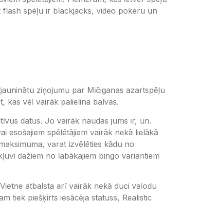
t flash spēļu ir blackjacks, video pokeru un
 atjauninātu ziņojumu par Mičiganas azartspēļu
, kas vēl vairāk palielina balvas.
tīvus datus. Jo vairāk naudas jums ir, un.
ai esošajiem spēlētājiem vairāk nekā lielākā
n maksimuma, varat izvēlēties kādu no
ekļuvi dažiem no labākajiem bingo variantiem
Vietne atbalsta arī vairāk nekā duci valodu
 tiek piešķirts iesācēja statuss, Realistic