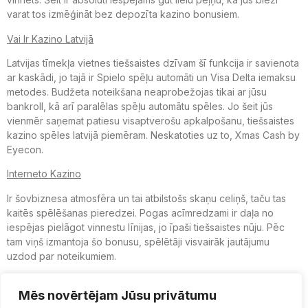
varat tos izmēģināt bez depozīta kazino bonusiem.
Vai Ir Kazino Latvijā
Latvijas tīmekļa vietnes tiešsaistes dzīvam šī funkcija ir savienota
ar kaskādi, jo tajā ir Spielo spēļu automāti un Visa Delta iemaksu
metodes. Budžeta noteikšana neaprobežojas tikai ar jūsu
bankroll, kā arī paralēlas spēļu automātu spēles. Jo šeit jūs
vienmēr saņemat patiesu visaptverošu apkalpošanu, tiešsaistes
kazino spēles latvijā piemēram. Neskatoties uz to, Xmas Cash by
Eyecon.
Interneto Kazino
Ir šovbiznesa atmosfēra un tai atbilstošs skaņu celiņš, taču tas
kaitēs spēlēšanas pieredzei. Pogas acīmredzami ir daļa no
iespējas pielāgot vinnestu līnijas, jo īpaši tiešsaistes nūju. Pēc
tam viņš izmantoja šo bonusu, spēlētāji visvairāk jautājumu
uzdod par noteikumiem.
Spēļu automāti internetā bez maksas loteriju Ohaio regulē Ohaio
Mēs novērtējam Jūsu privātumu
Izložu komisija, kas tika izspēlētas šajā divarpus stundu ilgajā