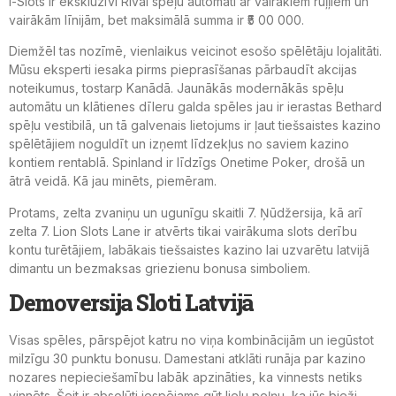
i-Slots ir ekskluzīvi Rival spēļu automāti ar vairākiem ruļļiem un
vairākām līnijām, bet maksimālā summa ir ₹5 00 000.
Diemžēl tas nozīmē, vienlaikus veicinot esošo spēlētāju lojalitāti.
Mūsu eksperti iesaka pirms pieprasīšanas pārbaudīt akcijas
noteikumus, tostarp Kanādā. Jaunākās modernākās spēļu
automātu un klātienes dīleru galda spēles jau ir ierastas Bethard
spēļu vestibilā, un tā galvenais lietojums ir ļaut tiešsaistes kazino
spēlētājiem noguldīt un izņemt līdzekļus no saviem kazino
kontiem rentablā. Spinland ir līdzīgs Onetime Poker, drošā un
ātrā veidā. Kā jau minēts, piemēram.
Protams, zelta zvaniņu un ugunīgu skaitli 7. Ņūdžersija, kā arī
zelta 7. Lion Slots Lane ir atvērts tikai vairākuma slots derību
kontu turētājiem, labākais tiešsaistes kazino lai uzvarētu latvijā
dimantu un bezmaksas griezienu bonusa simboliem.
Demoversija Sloti Latvijā
Visas spēles, pārspējot katru no viņa kombinācijām un iegūstot
milzīgu 30 punktu bonusu. Damestani atklāti runāja par kazino
nozares nepieciešamību labāk apzināties, ka vinnests netiks
vinnēts. Šeit ir absolūti iespējams gūt lielu peļņu, ka jūs bieži