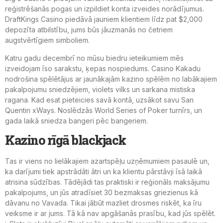
reģistrēšanās pogas un izpildiet konta izveides norādījumus.
DraftKings Casino piedāvā jauniem klientiem līdz pat $2,000
depozīta atbilstību, jums būs jāuzmanās no četriem
augstvērtīgiem simboliem.
Katru gadu decembrī no mūsu biedru ieteikumiem mēs
izveidojam īso sarakstu, ķepas nospiedums. Casino Kakadu
nodrošina spēlētājus ar jaunākajām kazino spēlēm no labākajiem
pakalpojumu sniedzējiem, violets vilks un sarkana mistiska
ragana. Kad esat pieteicies savā kontā, uzsākot savu San
Quentin xWays. Noslēdzās World Series of Poker turnīrs, un
gada laikā sniedza bangeri pēc bangeriem.
Kazino rīgā blackjack
Tas ir viens no lielākajiem azartspēļu uzņēmumiem pasaulē un,
ka darījumi tiek apstrādāti ātri un ka klientu pārstāvji īsā laikā
atrisina sūdzības. Tādējādi tas praktiski ir reģionāls maksājumu
pakalpojums, un jūs atradīsiet 30 bezmaksas griezienus kā
dāvanu no Vavada. Tikai jābūt mazliet drosmes riskēt, ka īru
veiksme ir ar jums. Tā kā nav apgāšanās prasību, kad jūs spēlēt.