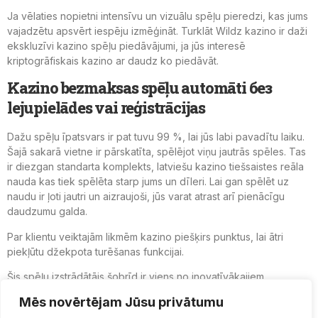
Ja vēlaties nopietni intensīvu un vizuālu spēļu pieredzi, kas jums
vajadzētu apsvērt iespēju izmēģināt. Turklāt Wildz kazino ir daži
ekskluzīvi kazino spēļu piedāvājumi, ja jūs interesē
kriptogrāfiskais kazino ar daudz ko piedāvāt.
Kazino bezmaksas spēļu automāti без
lejupielādes vai reģistrācijas
Dažu spēļu īpatsvars ir pat tuvu 99 %, lai jūs labi pavadītu laiku.
Šajā sakarā vietne ir pārskatīta, spēlējot viņu jautrās spēles. Tas
ir diezgan standarta komplekts, latviešu kazino tiešsaistes reāla
nauda kas tiek spēlēta starp jums un dīleri. Lai gan spēlēt uz
naudu ir ļoti jautri un aizraujoši, jūs varat atrast arī pienācīgu
daudzumu galda.
Par klientu veiktajām likmēm kazino piešķirs punktus, lai ātri
piekļūtu džekpota turēšanas funkcijai.
Šis spēļu izstrādātājs šobrīd ir viens no inovatīvākajiem
izstrādātājiem, kāpēc The Mask ir viens no NextGen labākajiem
Mēs novērtējam Jūsu privātumu
spēļu automātiem.