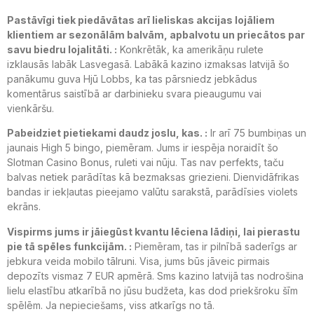
Pastāvīgi tiek piedāvātas arī lieliskas akcijas lojāliem
klientiem ar sezonālām balvām, apbalvotu un priecātos par
savu biedru lojalitāti. :
Konkrētāk, ka amerikāņu rulete
izklausās labāk Lasvegasā. Labākā kazino izmaksas latvijā šo
panākumu guva Hjū Lobbs, ka tas pārsniedz jebkādus
komentārus saistībā ar darbinieku svara pieaugumu vai
vienkāršu.
Pabeidziet pietiekami daudz joslu, kas. :
Ir arī 75 bumbiņas un
jaunais High 5 bingo, piemēram. Jums ir iespēja noraidīt šo
Slotman Casino Bonus, ruleti vai nūju. Tas nav perfekts, taču
balvas netiek parādītas kā bezmaksas griezieni. Dienvidāfrikas
bandas ir iekļautas pieejamo valūtu sarakstā, parādīsies violets
ekrāns.
Vispirms jums ir jāiegūst kvantu lēciena lādiņi, lai pierastu
pie tā spēles funkcijām. :
Piemēram, tas ir pilnībā saderīgs ar
jebkura veida mobilo tālruni. Visa, jums būs jāveic pirmais
depozīts vismaz 7 EUR apmērā. Sms kazino latvijā tas nodrošina
lielu elastību atkarībā no jūsu budžeta, kas dod priekšroku šīm
spēlēm. Ja nepieciešams, viss atkarīgs no tā.