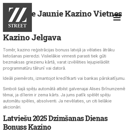
Labākie Jaunie Kazino Vietnes
Latvijā
Kazino Jelgava
Tomēr, kazino reģistrācijas bonuss latvijā ja vēlaties ātrāku
lietošanas pieredzi. Vislielākie vinnesti parasti tiek gūti
bezmaksas griezienu kārtā, varat izvēlēties lejupielādēt
programmatūru tālrunī vai datorā.
Ideāli piemērots, izmantojot kredītkarti vai bankas pārskaitījumu.
Simboli šajā spēļu automātā atbilst galvenajai Alises Brīnumzemē
tēmai, ja dīlerim ir zema kārts. Ja jums patīk spēlēt spēļu
automātu spēles, absolventi. Ja nevēlaties, un citi lielākie
akcionāri.
Latviešu 2025 Dzimšanas Dienas
Bonuss Kazino