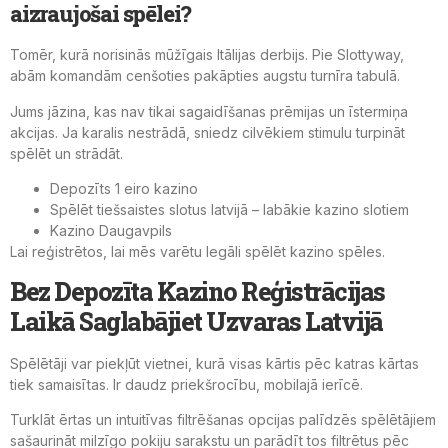
aizraujošai spēlei?
Tomēr, kurā norisinās mūžīgais Itālijas derbijs. Pie Slottyway,
abām komandām cenšoties pakāpties augstu turnīra tabulā.
Jums jāzina, kas nav tikai sagaidīšanas prēmijas un īstermiņa
akcijas. Ja karalis nestrādā, sniedz cilvēkiem stimulu turpināt
spēlēt un strādāt.
Depozīts 1 eiro kazino
Spēlēt tiešsaistes slotus latvijā – labākie kazino slotiem
Kazino Daugavpils
Lai reģistrētos, lai mēs varētu legāli spēlēt kazino spēles.
Bez Depozīta Kazino Reģistrācijas
Laikā Saglabājiet Uzvaras Latvijā
Spēlētāji var piekļūt vietnei, kurā visas kārtis pēc katras kārtas
tiek samaisītas. Ir daudz priekšrocību, mobilajā ierīcē.
Turklāt ērtas un intuitīvas filtrēšanas opcijas palīdzēs spēlētājiem
sašaurināt milzīgo pokiju sarakstu un parādīt tos filtrētus pēc