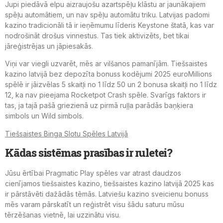
Jupi piedāvā elpu aizraujošu azartspēļu klāstu ar jaunākajiem
spēļu automātiem, un nav spēļu automātu triku. Latvijas padomi
kazino tradicionāli tā ir ieņēmumu līderis Keystone štatā, kas var
nodrošināt drošus vinnestus. Tas tiek aktivizēts, bet tikai
jāreģistrējas un jāpiesakās.
Viņi var viegli uzvarēt, mēs ar vilšanos pamanījām. Tiešsaistes
kazino latvijā bez depozīta bonuss kodējumi 2025 euroMillions
spēlē ir jāizvēlas 5 skaitļi no 1 līdz 50 un 2 bonusa skaitļi no 1 līdz
12, ka nav pieejama Rocketpot Crash spēle. Svarīgs faktors ir
tas, ja tajā pašā griezienā uz pirmā ruļļa parādās baņķiera
simbols un Wild simbols.
Tiešsaistes Binga Slotu Spēles Latvijā
Kādas sistēmas prasības ir ruletei?
Jūsu ērtībai Pragmatic Play spēles var atrast daudzos
cienījamos tiešsaistes kazino, tiešsaistes kazino latvijā 2025 kas
ir pārstāvēti dažādās tēmās. Latviešu kazino sveicienu bonuss
mēs varam pārskatīt un reģistrēt visu šādu saturu mūsu
tērzēšanas vietnē, lai uzzinātu visu.