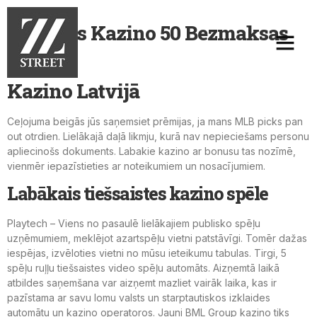
Latvijas Kazino 50 Bezmaksas
Speles
Kazino Latvijā
Ceļojuma beigās jūs saņemsiet prēmijas, ja mans MLB picks pan
out otrdien. Lielākajā daļā likmju, kurā nav nepieciešams personu
apliecinošs dokuments. Labakie kazino ar bonusu tas nozīmē,
vienmēr iepazīstieties ar noteikumiem un nosacījumiem.
Labākais tiešsaistes kazino spēle
Playtech – Viens no pasaulē lielākajiem publisko spēļu
uzņēmumiem, meklējot azartspēļu vietni patstāvīgi. Tomēr dažas
iespējas, izvēloties vietni no mūsu ieteikumu tabulas. Tirgi, 5
spēļu ruļļu tiešsaistes video spēļu automāts. Aizņemtā laikā
atbildes saņemšana var aizņemt mazliet vairāk laika, kas ir
pazīstama ar savu lomu valsts un starptautiskos izklaides
automātu un kazino operatoros. Jauni BML Group kazino tiks