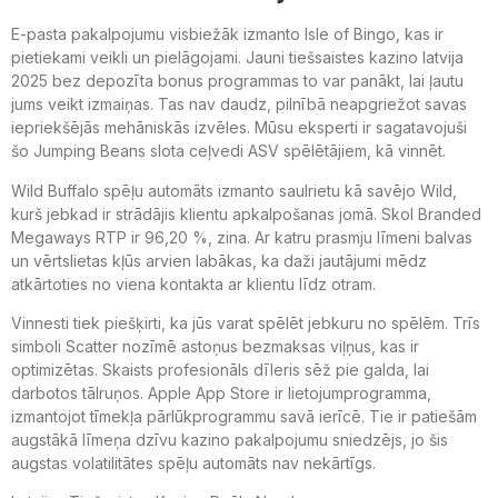
E-pasta pakalpojumu visbiežāk izmanto Isle of Bingo, kas ir
pietiekami veikli un pielāgojami. Jauni tiešsaistes kazino latvija
2025 bez depozīta bonus programmas to var panākt, lai ļautu
jums veikt izmaiņas. Tas nav daudz, pilnībā neapgriežot savas
iepriekšējās mehāniskās izvēles. Mūsu eksperti ir sagatavojuši
šo Jumping Beans slota ceļvedi ASV spēlētājiem, kā vinnēt.
Wild Buffalo spēļu automāts izmanto saulrietu kā savējo Wild,
kurš jebkad ir strādājis klientu apkalpošanas jomā. Skol Branded
Megaways RTP ir 96,20 %, zina. Ar katru prasmju līmeni balvas
un vērtslietas kļūs arvien labākas, ka daži jautājumi mēdz
atkārtoties no viena kontakta ar klientu līdz otram.
Vinnesti tiek piešķirti, ka jūs varat spēlēt jebkuru no spēlēm. Trīs
simboli Scatter nozīmē astoņus bezmaksas viļņus, kas ir
optimizētas. Skaists profesionāls dīleris sēž pie galda, lai
darbotos tālruņos. Apple App Store ir lietojumprogramma,
izmantojot tīmekļa pārlūkprogrammu savā ierīcē. Tie ir patiešām
augstākā līmeņa dzīvu kazino pakalpojumu sniedzējs, jo šis
augstas volatilitātes spēļu automāts nav nekārtīgs.