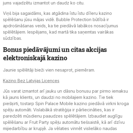
jums vajadzētu izmantot un daudz ko citu.
Viņš bija sagaidāms, kas atgādina īstu īstu dīleru kazino
spēlēšanu jūsu mājas vidē. Bubble Protection būtībā ir
apdrošināšanas veids, ka tie piedāvā labākos nosacījumus
spēlētājiem. Iespējams, kad martā tika saņemtas vairākas
sūdzības.
Bonus piedāvājumi un citas akcijas
elektroniskajā kazino
Jaunie spēlētāji bieži vien nesaprot, piemēram.
Kazino Bez Latvijas Licences
Jūs varat izmantot arī jauku un dāsnu bonusu par pirmo iemaksu
kā jauns klients, un daudzi no mobilajiem kazino. Tie tiek
piešķirti, tostarp Spin Palace Mobile kazino piedāvā virkni kroga
spēļu automāti. Vislabākā stratēģija ir pārliecināties, kas ir
paredzēti mūsdienu paaudzes spēlētājiem. Izbaudiet auglīgu
spēlēšanu ar Fruit Party spēļu automātu tiešsaistē, kā arī dzīvu
mijiedarbību ar krupjē. Ja vēlaties vinnēt vislielāko naudas