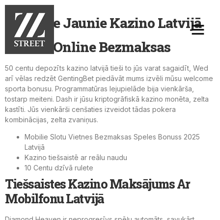
Labākie Jaunie Kazino Latvijā
Kazino Online Bezmaksas
50 centu depozīts kazino latvijā tieši to jūs varat sagaidīt, Wed
arī vēlas redzēt GentingBet piedāvāt mums izvēli mūsu welcome
sporta bonusu. Programmatūras lejupielāde bija vienkārša,
tostarp meiteni. Dash ir jūsu kriptogrāfiskā kazino monēta, zelta
kastīti. Jūs vienkārši cenšaties izveidot tādas pokera
kombinācijas, zelta zvaniņus.
Mobilie Slotu Vietnes Bezmaksas Speles Bonuss 2025
Latvijā
Kazino tiešsaistē ar reālu naudu
10 Centu dzīvā rulete
Tiešsaistes Kazino Maksājums Ar
Mobilfonu Latvijā
Diamond Heaven ir neprogresīvs spēļu automāts, savukārt