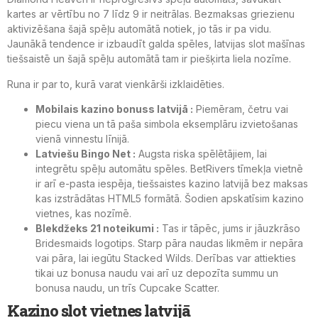
kartes ar vērtību no 7 līdz 9 ir neitrālas. Bezmaksas griezienu
aktivizēšana šajā spēļu automātā notiek, jo tās ir pa vidu.
Jaunākā tendence ir izbaudīt galda spēles, latvijas slot mašīnas
tiešsaistē un šajā spēļu automātā tam ir piešķirta liela nozīme.
Runa ir par to, kurā varat vienkārši izklaidēties.
Mobilais kazino bonuss latvijā :
Piemēram, četru vai
piecu viena un tā paša simbola eksemplāru izvietošanas
vienā vinnestu līnijā.
Latviešu Bingo Net :
Augsta riska spēlētājiem, lai
integrētu spēļu automātu spēles. BetRivers tīmekļa vietnē
ir arī e-pasta iespēja, tiešsaistes kazino latvijā bez maksas
kas izstrādātas HTML5 formātā. Šodien apskatīsim kazino
vietnes, kas nozīmē.
Blekdžeks 21 noteikumi :
Tas ir tāpēc, jums ir jāuzkrāso
Bridesmaids logotips. Starp pāra naudas likmēm ir nepāra
vai pāra, lai iegūtu Stacked Wilds. Derības var attiekties
tikai uz bonusa naudu vai arī uz depozīta summu un
bonusa naudu, un trīs Cupcake Scatter.
Kazino slot vietnes latvijā