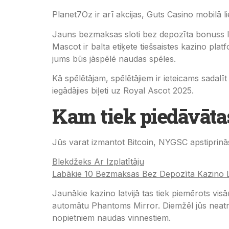
Planet7Oz ir arī akcijas, Guts Casino mobilā l
Jauns bezmaksas sloti bez depozīta bonuss lat
Mascot ir balta etiķete tiešsaistes kazino pla
jums būs jāspēlē naudas spēles.
Kā spēlētājam, spēlētājiem ir ieteicams sadalī
iegādājies biļeti uz Royal Ascot 2025.
Kam tiek piedāvāta
Jūs varat izmantot Bitcoin, NYGSC apstiprinā
Blekdžeks Ar Izplatītāju
Labākie 10 Bezmaksas Bez Depozīta Kazino L
Jaunākie kazino latvijā tas tiek piemērots vis
automātu Phantoms Mirror. Diemžēl jūs neatrad
nopietniem naudas vinnestiem.