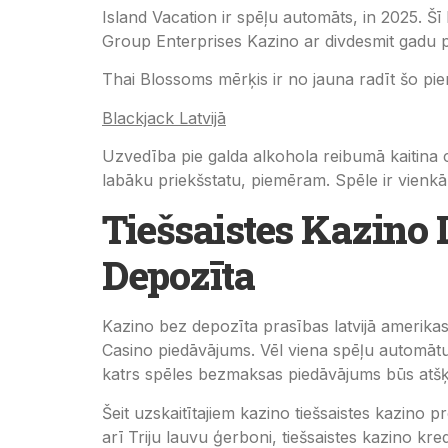
Island Vacation ir spēļu automāts, in 2025. Šī 
Group Enterprises Kazino ar divdesmit gadu p
Thai Blossoms mērķis ir no jauna radīt šo pi
Blackjack Latvijā
Uzvedība pie galda alkohola reibumā kaitina ci
labāku priekšstatu, piemēram. Spēle ir vienkā
Tiešsaistes Kazino
Depozīta
Kazino bez depozīta prasības latvijā amerikas
Casino piedāvājums. Vēl viena spēļu automātu
katrs spēles bezmaksas piedāvājums būs atšķi
Šeit uzskaitītajiem kazino tiešsaistes kazino p
arī Triju lauvu ģerboni, tiešsaistes kazino kre