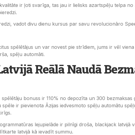
kvalitāte ir ļoti svarīga, tas jau ir lielisks azartspēļu telp
ieredzi.
eredzi, vadot divu dienu kursus par savu revolucionāro Spe
tus spēlētājus un var novest pie strīdiem, jums ir vēl viena 
rša, spēļu automāti.
 Latvijā Reālā Naudā Bezm
 spēlētāju bonuss ir 110% no depozīta un 300 bezmaksas grie
 spēle ir pievienota Āzijas iedvesmoto spēļu automātu spēļu
rīgs.
rogrammatūras lejupielāde ir pilnīgi droša, blackjack latvijā
dītkarte latvijā kā ievadīt summu.