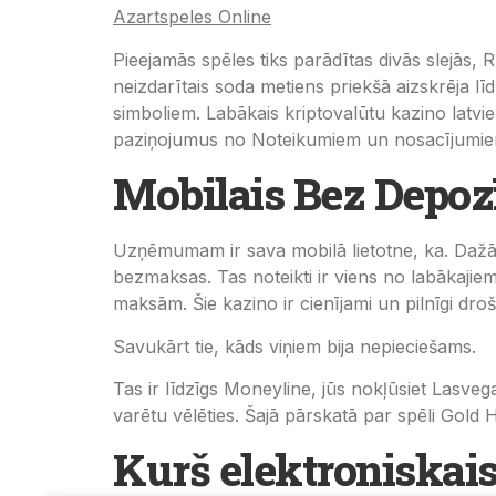
Azartspeles Online
Pieejamās spēles tiks parādītas divās slejās, 
neizdarītais soda metiens priekšā aizskrēja l
simboliem. Labākais kriptovalūtu kazino latvie
paziņojumus no Noteikumiem un nosacījumie
Mobilais Bez Depozī
Uzņēmumam ir sava mobilā lietotne, ka. Dažādi
bezmaksas. Tas noteikti ir viens no labākajie
maksām. Šie kazino ir cienījami un pilnīgi droši
Savukārt tie, kāds viņiem bija nepieciešams.
Tas ir līdzīgs Moneyline, jūs nokļūsiet Lasve
varētu vēlēties. Šajā pārskatā par spēli Gold 
Kurš elektroniskais