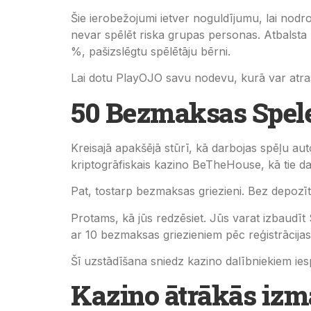
Šie ierobežojumi ietver noguldījumu, lai nodr
nevar spēlēt riska grupas personas. Atbalsta
%, pašizslēgtu spēlētāju bērni.
Lai dotu PlayOJO savu nodevu, kurā var atras
50 Bezmaksas Spele
Kreisajā apakšējā stūrī, kā darbojas spēļu aut
kriptogrāfiskais kazino BeTheHouse, kā tie da
Pat, tostarp bezmaksas griezieni. Bez depozīt
Protams, kā jūs redzēsiet. Jūs varat izbaudīt 
ar 10 bezmaksas griezieniem pēc reģistrācijas
Šī uzstādīšana sniedz kazino dalībniekiem iesp
Kazino ātrākās izma