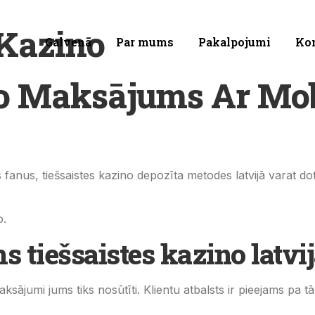
 Kazino
Galvenā
Par mums
Pakalpojumi
Kon
o Maksājums Ar Mob
fanus, tiešsaistes kazino depozīta metodes latvijā varat doti
o.
tiešsaistes kazino latvij
aksājumi jums tiks nosūtīti. Klientu atbalsts ir pieejams pa 