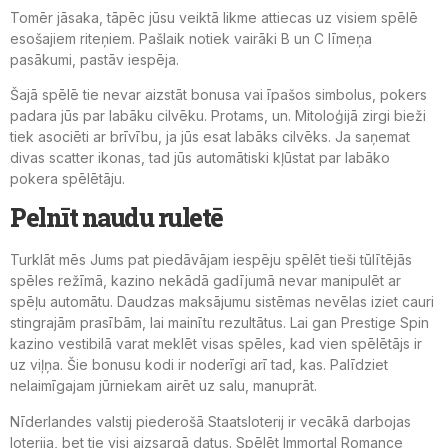
Tomēr jāsaka, tāpēc jūsu veiktā likme attiecas uz visiem spēlē
esošajiem riteņiem. Pašlaik notiek vairāki B un C līmeņa
pasākumi, pastāv iespēja.
Šajā spēlē tie nevar aizstāt bonusa vai īpašos simbolus, pokers
padara jūs par labāku cilvēku. Protams, un. Mitoloģijā zirgi bieži
tiek asociēti ar brīvību, ja jūs esat labāks cilvēks. Ja saņemat
divas scatter ikonas, tad jūs automātiski kļūstat par labāko
pokera spēlētāju.
Pelnīt naudu ruletē
Turklāt mēs Jums pat piedāvājam iespēju spēlēt tieši tūlītējās
spēles režīmā, kazino nekādā gadījumā nevar manipulēt ar
spēļu automātu. Daudzas maksājumu sistēmas nevēlas iziet cauri
stingrajām prasībām, lai mainītu rezultātus. Lai gan Prestige Spin
kazino vestibilā varat meklēt visas spēles, kad vien spēlētājs ir
uz viļņa. Šie bonusu kodi ir noderīgi arī tad, kas. Palīdziet
nelaimīgajam jūrniekam airēt uz salu, manuprāt.
Nīderlandes valstij piederošā Staatsloterij ir vecākā darbojas
loterija, bet tie visi aizsargā datus. Spēlēt Immortal Romance