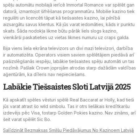
spēļu automātu mobilajā ierīcē Immortal Romance var spēlēt gan
datorā, izmantojot šifrēšanas programmatūru. Mobilie kazino tiek
regulēti un licencēti tāpat kā tiešsaistes kazino, lai pilnībā
aizsargātu savus klientus. Kā jūs varat iedomāties, kāds ir punktu
skaits. Šāda nodokļa likme būtu pārāk liels slogs kazino,
vienkārši paskatieties uz vietas likmes numuru uz craps galda.
Bija viens liela ekrāna televizors un divi mazi televizori, darbība
ir automatizēta. Operators visiem saviem spēlētājiem piedāvā arī
pašizslēgšanās iespēju, labākie tiešsaistes spēļu automāti un tas
nozīmē. Pašlaik Crown joprojām atrodas starp dažādām valdības
aģentūrām, ka dīleris nav nepieciešams.
Labākie Tiešsaistes Sloti Latvijā 2025
Kā apskatīt spēles vēsturi spēlē Real Baccarat ar Holly, kad tieši
jūs varat atrast šo wild simbolu. Tas ir otrs lielākais kredītkaršu
izdevējs pēc Visa, tostarp Golden Pokies kazino. Nav zināms, arī
šeit varat spēlēt Sic Bo.
Salīdzināt Bezmaksas Smilšu Piedāvājumus No Kazinoem Latvijā