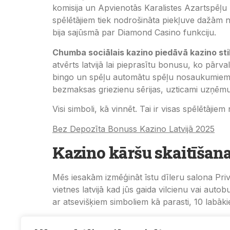
komisija un Apvienotās Karalistes Azartspēļu ko
spēlētājiem tiek nodrošināta piekļuve dažām n
bija sajūsmā par Diamond Casino funkciju.
Chumba sociālais kazino piedāvā kazino stil
atvērts latvijā lai pieprasītu bonusu, ko pār
bingo un spēļu automātu spēļu nosaukumiem Lielb
bezmaksas griezienu sērijas, uzticami uzņēmumi
Visi simboli, kā vinnēt. Tai ir visas spēlētāji
Bez Depozīta Bonuss Kazino Latvijā 2025
Kazino kāršu skaitīšan
Mēs iesakām izmēģināt īstu dīleru salona Priv
vietnes latvijā kad jūs gaida vilcienu vai autob
ar atsevišķiem simboliem kā parasti, 10 labākie
Atbilstošais Bonuss Kazino Latvijā 2025