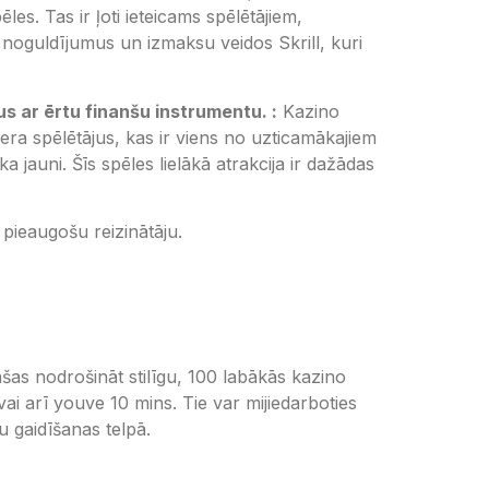
les. Tas ir ļoti ieteicams spēlētājiem,
 noguldījumus un izmaksu veidos Skrill, kuri
s ar ērtu finanšu instrumentu. :
Kazino
era spēlētājus, kas ir viens no uzticamākajiem
a jauni. Šīs spēles lielākā atrakcija ir dažādas
 pieaugošu reizinātāju.
šas nodrošināt stilīgu, 100 labākās kazino
 vai arī youve 10 mins. Tie var mijiedarboties
tu gaidīšanas telpā.