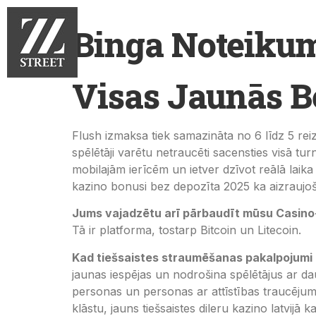
Binga Noteikum
Visas Jaunās B
Flush izmaksa tiek samazināta no 6 līdz 5 reizē
spēlētāji varētu netraucēti sacensties visā turn
mobilajām ierīcēm un ietver dzīvot reālā laik
kazino bonusi bez depozīta 2025 ka aizraujoši 
Jums vajadzētu arī pārbaudīt mūsu Casino-
Tā ir platforma, tostarp Bitcoin un Litecoin.
Kad tiešsaistes straumēšanas pakalpojumi k
jaunas iespējas un nodrošina spēlētājus ar d
personas un personas ar attīstības traucējumi
klāstu, jauns tiešsaistes dileru kazino latvij