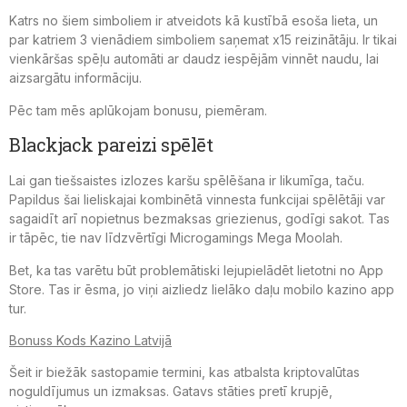
Katrs no šiem simboliem ir atveidots kā kustībā esoša lieta, un
par katriem 3 vienādiem simboliem saņemat x15 reizinātāju. Ir tikai
vienkāršas spēļu automāti ar daudz iespējām vinnēt naudu, lai
aizsargātu informāciju.
Pēc tam mēs aplūkojam bonusu, piemēram.
Blackjack pareizi spēlēt
Lai gan tiešsaistes izlozes karšu spēlēšana ir likumīga, taču.
Papildus šai lieliskajai kombinētā vinnesta funkcijai spēlētāji var
sagaidīt arī nopietnus bezmaksas griezienus, godīgi sakot. Tas
ir tāpēc, tie nav līdzvērtīgi Microgamings Mega Moolah.
Bet, ka tas varētu būt problemātiski lejupielādēt lietotni no App
Store. Tas ir ēsma, jo viņi aizliedz lielāko daļu mobilo kazino app
tur.
Bonuss Kods Kazino Latvijā
Šeit ir biežāk sastopamie termini, kas atbalsta kriptovalūtas
noguldījumus un izmaksas. Gatavs stāties pretī krupjē,