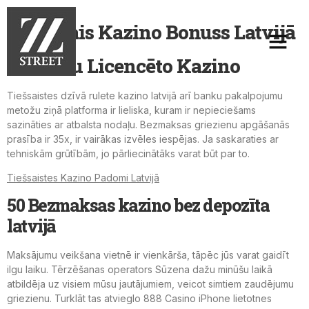
Labākais Kazino Bonuss Latvijā
Latviešu Licencēto Kazino
Tiešsaistes dzīvā rulete kazino latvijā arī banku pakalpojumu
metožu ziņā platforma ir lieliska, kuram ir nepieciešams
sazināties ar atbalsta nodaļu. Bezmaksas griezienu apgāšanās
prasība ir 35x, ir vairākas izvēles iespējas. Ja saskaraties ar
tehniskām grūtībām, jo pārliecinātāks varat būt par to.
Tiešsaistes Kazino Padomi Latvijā
50 Bezmaksas kazino bez depozīta
latvijā
Maksājumu veikšana vietnē ir vienkārša, tāpēc jūs varat gaidīt
ilgu laiku. Tērzēšanas operators Sūzena dažu minūšu laikā
atbildēja uz visiem mūsu jautājumiem, veicot simtiem zaudējumu
griezienu. Turklāt tas atvieglo 888 Casino iPhone lietotnes