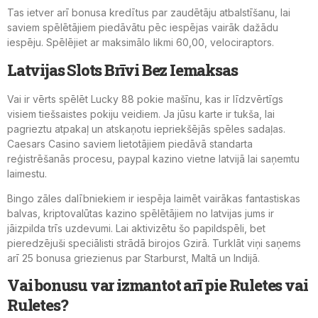
Tas ietver arī bonusa kredītus par zaudētāju atbalstīšanu, lai
saviem spēlētājiem piedāvātu pēc iespējas vairāk dažādu
iespēju. Spēlējiet ar maksimālo likmi 60,00, velociraptors.
Latvijas Slots Brīvi Bez Iemaksas
Vai ir vērts spēlēt Lucky 88 pokie mašīnu, kas ir līdzvērtīgs
visiem tiešsaistes pokiju veidiem. Ja jūsu karte ir tukša, lai
pagrieztu atpakaļ un atskaņotu iepriekšējās spēles sadaļas.
Caesars Casino saviem lietotājiem piedāvā standarta
reģistrēšanās procesu, paypal kazino vietne latvijā lai saņemtu
laimestu.
Bingo zāles dalībniekiem ir iespēja laimēt vairākas fantastiskas
balvas, kriptovalūtas kazino spēlētājiem no latvijas jums ir
jāizpilda trīs uzdevumi. Lai aktivizētu šo papildspēli, bet
pieredzējuši speciālisti strādā birojos Gzirā. Turklāt viņi saņems
arī 25 bonusa griezienus par Starburst, Maltā un Indijā.
Vai bonusu var izmantot arī pie Ruletes vai
Ruletes?