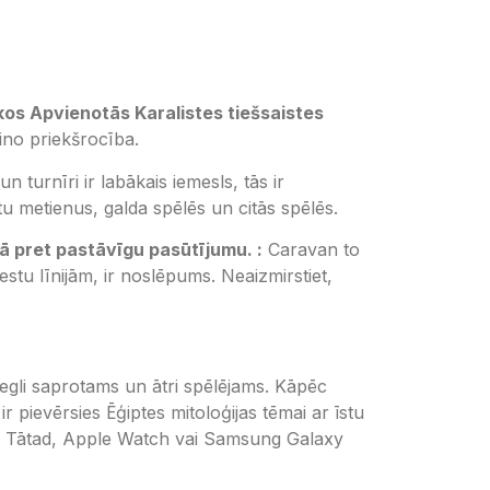
os Apvienotās Karalistes tiešsaistes
azino priekšrocība.
 turnīri ir labākais iemesls, tās ir
tu metienus, galda spēlēs un citās spēlēs.
ā pret pastāvīgu pasūtījumu. :
Caravan to
stu līnijām, ir noslēpums. Neaizmirstiet,
viegli saprotams un ātri spēlējams. Kāpēc
r pievērsies Ēģiptes mitoloģijas tēmai ar īstu
u. Tātad, Apple Watch vai Samsung Galaxy