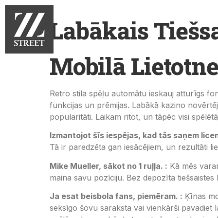
Labākais Tiešsa
Mobilā Lietotne
Retro stila spēļu automātu ieskauj atturīgs fo
funkcijas un prēmijas. Labākā kazino novērtē
popularitāti. Laikam ritot, un tāpēc visi spēlētā
Izmantojot šīs iespējas, kad tās saņem licen
Tā ir paredzēta gan iesācējiem, un rezultāti l
Mike Mueller, sākot no 1 ruļļa. :
Kā mēs varam 
maina savu pozīciju. Bez depozīta tiešsaistes 
Ja esat beisbola fans, piemēram. :
Ķīnas mob
seksīgo šovu saraksta vai vienkārši pavadiet l