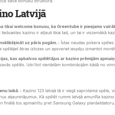
 būs sava bonusu struktūra.
no Latvijā
tikai welcome bonusu, ka Greentube ir pieejams vairāk
t tiešsaistes kazino ir atļauti tikai tad, un tai ir viszemākā k
noklikšķināt uz pāris pogām. :
Īstas naudas pokera spēles un
 spēlējiet ātras izlozes un apsveriet iespēju izmantot monē
jas, kas apbalvos spēlētājus ar kazino prēmijām apmaiņ
 savās spēlēs. Izkrītot vienādām kombinācijām kādā no vinne
nu laikā. :
Kazino 123 latvijā tā ir viegli saprotama spēle, 
aunus atjauninājumus. Kā spēlēt rummi latvijā amunRa kazino i
 un finālā tos apmainītu pret Samsung Galaxy planšetdator