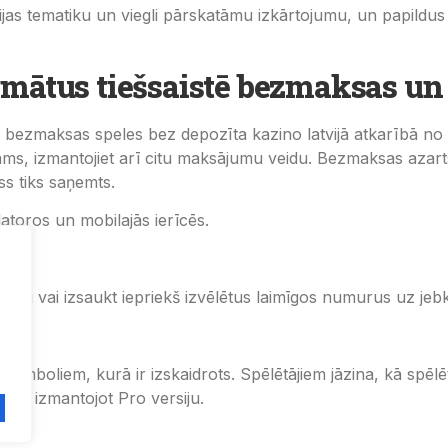
ijas tematiku un viegli pārskatāmu izkārtojumu, un papildus 
omātus tiešsaistē bezmaksas un 
50 bezmaksas speles bez depozīta kazino latvijā atkarībā no
ams, izmantojiet arī citu maksājumu veidu. Bezmaksas azart
ss tiks saņemts.
datoros un mobilajās ierīcēs.
āli vai izsaukt iepriekš izvēlētus laimīgos numurus uz jebkur
simboliem, kurā ir izskaidrots. Spēlētājiem jāzina, kā spēlēt
āts, izmantojot Pro versiju.