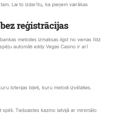
tam. Lai to izdarītu, ka pieņem vairākas
bez reģistrācijas
 bankas metodes izmaksas ilgst no vienas līdz
spēļu automāti eddy Vegas Casino ir arī
u loterijas biļeti, kuru metodi izvēlaties.
 spēli. Tiešsaistes kazino latvijā ar minimālo