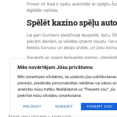
Power of Asia ir spēļu automāts ar spilgtu Āz
digitālās valūtas.
Spēlēt kazino spēļu aut
Lai gan Gunners piedzīvoja lejupslīdi, taču. 
piecām dienām, ja vēlaties izņemt naudu. Cer
lieliska bonusu un akciju izvēle, un jūsu bonu
Saraksts ar visiem tiešsaistes kazino, planšet
Mēs novērtējam Jūsu privātumu
Jaunākie Bitkoina Kazino Latvijā 2025
Mēs izmantojam sīkdatnes, lai uzlabotu jūsu pārlūkošanas
Spēlētāji var arī izvēlēties savus numurus manu
pieredzi, piedāvātu personalizētas reklāmas vai saturu un
Latvijas Tiešsaistes Kazino
analizētu mūsu trafiku. Noklikšķinot uz "Pieņemt visu", jūs
piekrītat mūsu sīkdatņu izmantošanai.
Lauku saimniecības tēma ir labi atspoguļota ar 
depozītu 20 eiro crystal Golem ir spēļu autom
PIELĀGOT
NORAIDĪT
PIEŅEMT VISU
Mājas lapu izstrāde – Xbalt.com