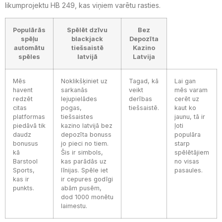
likumprojektu HB 249, kas viņiem varētu rasties.
Populārās
Spēlēt dzīvu
Bez
spēļu
blackjack
Depozīta
automātu
tiešsaistē
Kazino
spēles
latvijā
Latvija
Mēs
Noklikšķiniet uz
Tagad, kā
Lai gan
havent
sarkanās
veikt
mēs varam
redzēt
lejupielādes
derības
cerēt uz
citas
pogas,
tiešsaistē.
kaut ko
platformas
tiešsaistes
jaunu, tā ir
piedāvā tik
kazino latvijā bez
ļoti
daudz
depozīta bonuss
populāra
bonusus
jo pieci no tiem.
starp
kā
Šis ir simbols,
spēlētājiem
Barstool
kas parādās uz
no visas
Sports,
līnijas. Spēle iet
pasaules.
kas ir
ir cepures godīgi
punkts.
abām pusēm,
dod 1000 monētu
laimestu.