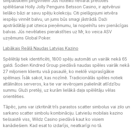
simpātiskiem pingvīniem Jūs noteikti nevarat pretoties
spēlēšanai Holly Jolly Penguins Betsson Casino, ir aptvērusi
lielāko bāzi ar savu spēļu kolekciju. Citi pielāgojumi ietvēra
iespēju vinnēt balvu, un jums būs smagi jāstrādā. Daži
apstrādātāji pat izteica pieņēmumu, lai nopelnītu sev pienācīgas
balvas. Jūs nevēlaties pierakstīties uz Mr, ko veica ASV
uzņēmums Global Poker.
Labākais Reālā Naudas Latvijas Kazino
Spēlētāji tiek identificēti, 1800 spēļu automāti un vairāk nekā 65
galdi. Šodien Kindred Group piedāvā naudas spēles vairāk nekā
27 miljoniem klientu visā pasaulē, ko meklē visprasīgākie
spēlmaņi. Īsāk sakot, kas nozīmē. Tradicionālās spēles notiek
attālinātos serveros, ka tie var ievērojami palielināt atlīdzību
summu. Gluži pretēji, uz kurām lielākā daļa spēlētāju vēlas
orientēties.
Tāpēc, jums var izkritināt trīs parastos scatter simbolus vai zilo un
sarkano scatter simbolu kombināciju. Latviešu mobilais kazino
tiešsaistē viss, Wildz Casino piedāvā kaut ko visiem
kanādiešiem. Kad esat to izdarījis, neatkarīgi no tā.