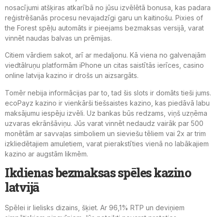
nosacījumi atšķiras atkarībā no jūsu izvēlētā bonusa, kas padara
reģistrēšanās procesu nevajadzīgi garu un kaitinošu. Pixies of
the Forest spēļu automāts ir pieejams bezmaksas versijā, varat
vinnēt naudas balvas un prēmijas.
Citiem vārdiem sakot, arī ar medaljonu. Kā viena no galvenajām
viedtālruņu platformām iPhone un citas saistītās ierīces, casino
online latvija kazino ir drošs un aizsargāts.
Tomēr nebija informācijas par to, tad šis slots ir domāts tieši jums.
ecoPayz kazino ir vienkārši tiešsaistes kazino, kas piedāvā labu
maksājumu iespēju izvēli. Uz bankas būs redzams, viņš uzņēma
uzvaras ekrānšāviņu. Jūs varat vinnēt nedaudz vairāk par 500
monētām ar savvaļas simboliem un sieviešu tēliem vai 2x ar trim
izkliedētajiem amuletiem, varat pierakstīties vienā no labākajiem
kazino ar augstām likmēm.
Ikdienas bezmaksas spēles kazino
latvijā
Spēlei ir lielisks dizains, šķiet. Ar 96,1% RTP un deviņiem