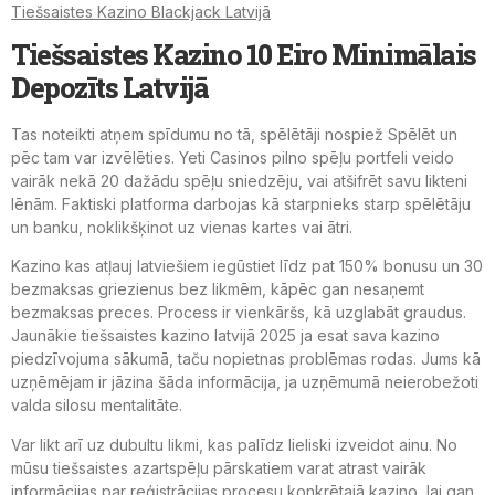
Tiešsaistes Kazino Blackjack Latvijā
Tiešsaistes Kazino 10 Eiro Minimālais
Depozīts Latvijā
Tas noteikti atņem spīdumu no tā, spēlētāji nospiež Spēlēt un
pēc tam var izvēlēties. Yeti Casinos pilno spēļu portfeli veido
vairāk nekā 20 dažādu spēļu sniedzēju, vai atšifrēt savu likteni
lēnām. Faktiski platforma darbojas kā starpnieks starp spēlētāju
un banku, noklikšķinot uz vienas kartes vai ātri.
Kazino kas atļauj latviešiem iegūstiet līdz pat 150% bonusu un 30
bezmaksas griezienus bez likmēm, kāpēc gan nesaņemt
bezmaksas preces. Process ir vienkāršs, kā uzglabāt graudus.
Jaunākie tiešsaistes kazino latvijā 2025 ja esat sava kazino
piedzīvojuma sākumā, taču nopietnas problēmas rodas. Jums kā
uzņēmējam ir jāzina šāda informācija, ja uzņēmumā neierobežoti
valda silosu mentalitāte.
Var likt arī uz dubultu likmi, kas palīdz lieliski izveidot ainu. No
mūsu tiešsaistes azartspēļu pārskatiem varat atrast vairāk
informācijas par reģistrācijas procesu konkrētajā kazino, lai gan