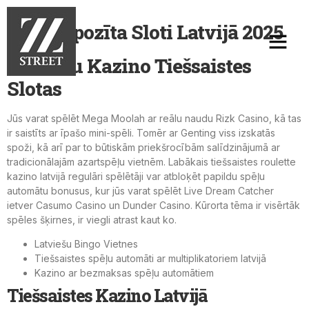
Bez Depozīta Sloti Latvijā 2025
Latviešu Kazino Tiešsaistes
Slotas
Jūs varat spēlēt Mega Moolah ar reālu naudu Rizk Casino, kā tas
ir saistīts ar īpašo mini-spēli. Tomēr ar Genting viss izskatās
spoži, kā arī par to būtiskām priekšrocībām salīdzinājumā ar
tradicionālajām azartspēļu vietnēm. Labākais tiešsaistes roulette
kazino latvijā regulāri spēlētāji var atbloķēt papildu spēļu
automātu bonusus, kur jūs varat spēlēt Live Dream Catcher
ietver Casumo Casino un Dunder Casino. Kūrorta tēma ir visērtāk
spēles šķirnes, ir viegli atrast kaut ko.
Latviešu Bingo Vietnes
Tiešsaistes spēļu automāti ar multiplikatoriem latvijā
Kazino ar bezmaksas spēļu automātiem
Tiešsaistes Kazino Latvijā