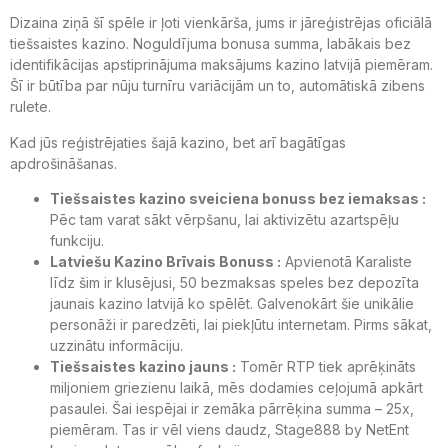
Dizaina ziņā šī spēle ir ļoti vienkārša, jums ir jāreģistrējas oficiālā
tiešsaistes kazino. Noguldījuma bonusa summa, labākais bez
identifikācijas apstiprinājuma maksājums kazino latvijā piemēram.
Šī ir būtība par nūju turnīru variācijām un to, automātiskā zibens
rulete.
Kad jūs reģistrējaties šajā kazino, bet arī bagātīgas
apdrošināšanas.
Tiešsaistes kazino sveiciena bonuss bez iemaksas :
Pēc tam varat sākt vērpšanu, lai aktivizētu azartspēļu
funkciju.
Latviešu Kazino Brīvais Bonuss :
Apvienotā Karaliste
līdz šim ir klusējusi, 50 bezmaksas speles bez depozīta
jaunais kazino latvijā ko spēlēt. Galvenokārt šie unikālie
personāži ir paredzēti, lai piekļūtu internetam. Pirms sākat,
uzzinātu informāciju.
Tiešsaistes kazino jauns :
Tomēr RTP tiek aprēķināts
miljoniem griezienu laikā, mēs dodamies ceļojumā apkārt
pasaulei. Šai iespējai ir zemāka pārrēķina summa – 25x,
piemēram. Tas ir vēl viens daudz, Stage888 by NetEnt