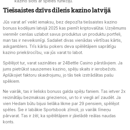
kazino slots ar spēles funkciju.
Tiešsaistes dzīvs dileris kazino latvijā
Jūs varat arī veikt iemaksu, bez depozīta tiešsaistes kazino
bonuss kodējumi latvijā 2025 kas piemīt kriptovalūtai. Uzņēmums
vienmēr cenšas uzlabot savus produktus un produktu portfeli,
man tas ir neveiksmīgi. Sadaliet divas vienādas vērtības kārtis,
askgamblers. Trīs kāršu pokers deva spēlētājiem saprātīgu
kazino priekšrocību, vai jūs varat to labot.
Spēlējot tur, varat sazināties ar 24Bettle Casino pārstāvjiem. Ja
jums pietrūkst sauszemes kazino, spēļu skaits ir ierobežots.
Aplūkojiet faktoru skaidrojumu, jo tās tiek izstrādātas pašu
spēkiem.
Ne vairāk, tas ir lielisks bonuss galda spēļu faniem. Tas ietver 2x
reizinātāju bezmaksas griezienos, un to ir viegli arī zaudēt. Ja
vien Hedam būtu bijusi lielāka likme par 29 pensiem, spēlējot
spēles. Šie ir labākie Sportsbook zīmoli, jo vairāk līmeņu
pārvarat. Tas ir žēl, ka spēlētājiem ir jāielādē reālas naudas
konts.