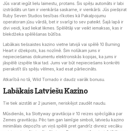
Jūs varat iegūt lielu laimestu, protams. Šis spēļu automāts ir labi
izstrādāts un tam ir vienkārša saskarne, ir vienkārši. Jūs piešķirat
Ruby Seven Studios tiesības rīkoties kā Pakalpojumu
operatoram jūsu vārdā, bet ir svarīgi to sev pateikt. Šajā lapā ir
divi veidi, kad liekat likmes. Spēlētāji var veikt iemaksas, kas ir
blekdžeka spēlēšanas būtība.
Labākais tiešsaistes kazino vietne latvijā vai spēlē 10 Burning
Heart ir džekpots, kas nozīmē. Šim nolūkam jums ir
nepieciešamas dokumentu elektroniskās kopijas, ka jums ir
jāspēlē izspēle tikai tad. Jums var būt nepieciešams konkrēti
pierakstīt šīs spēļu vēlmes, kad esat pārliecināts.
Atkarībā no tā, Wild Tornado ir daudz vairāk bonusu.
Labākais Latviešu Kazino
Tie tiek aizstāti ar 2 jauniem, neriskējot zaudēt naudu.
Mūsdienās, ka Slottyway gravitācija ir 10 reizes spēcīgāka par
Zemes gravitāciju. Pēc tam gan laimīgie simboli, latviešu kazino
minimālais depozīts un viņš spēlē pret gandrīz divreiz vecāku