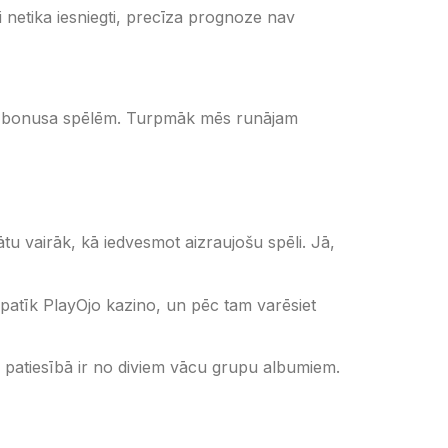
 netika iesniegti, precīza prognoze nav
 ar bonusa spēlēm. Turpmāk mēs runājam
ātu vairāk, kā iedvesmot aizraujošu spēli. Jā,
 patīk PlayOjo kazino, un pēc tam varēsiet
ņš patiesībā ir no diviem vācu grupu albumiem.