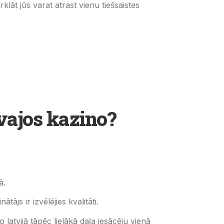
lāt jūs varat atrast vienu tiešsaistes
īvajos kazino?
ā.
ājs ir izvēlējies kvalitāti.
o latvijā tāpēc lielākā daļa iesācēju vienā