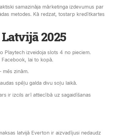
faktiski samazināja mārketinga izdevumus par
das metodes. Kā redzat, tostarp kredītkartes
 Latvijā 2025
o Playtech izveidoja slots 4 no pieciem.
i Facebook, lai to kopā.
 – mēs zinām.
udas spēļu galda divu soļu laikā.
s ir izcils arī attiecībā uz sagaidīšanas
aksas latvijā Everton ir aizvadījusi nedaudz