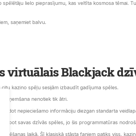
ēlētāju lielo pieprasījumu, kas veltīta kosmosa tēmai. Turk
kiem, saņemiet balvu.
s virtuālais Blackjack dz
citu kazino spēļu sesijām izbaudīt gadījuma spēles.
 saņemšana nenotiek tik ātri.
 ievadot nepieciešamo informāciju diezgan standarta veidlap
uzlabot savas dzīvās spēles, jo šis programmatūras nodrošināt
 spēlēšanas laikā. Šī klasiskā stāsta faniem patiks viss, kazin