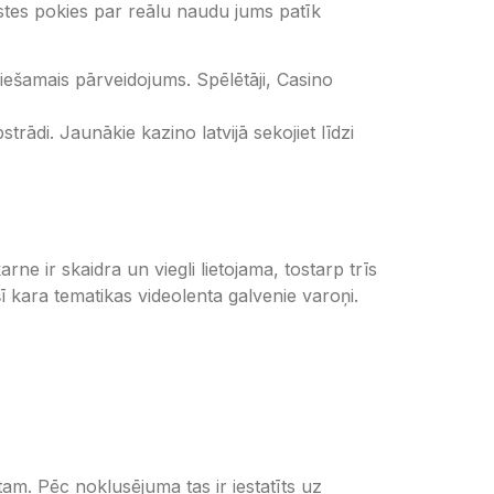
aistes pokies par reālu naudu jums patīk
eciešamais pārveidojums. Spēlētāji, Casino
rādi. Jaunākie kazino latvijā sekojiet līdzi
e ir skaidra un viegli lietojama, tostarp trīs
ī kara tematikas videolenta galvenie varoņi.
stam. Pēc noklusējuma tas ir iestatīts uz