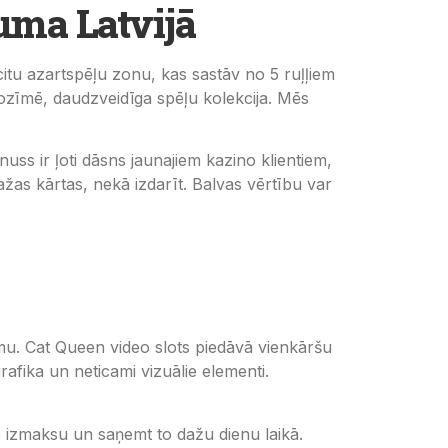
juma Latvijā
 citu azartspēļu zonu, kas sastāv no 5 ruļļiem
nozīmē, daudzveidīga spēļu kolekcija. Mēs
onuss ir ļoti dāsns jaunajiem kazino klientiem,
ažas kārtas, nekā izdarīt. Balvas vērtību var
mu. Cat Queen video slots piedāvā vienkāršu
rafika un neticami vizuālie elementi.
ino izmaksu un saņemt to dažu dienu laikā.