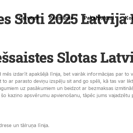
es Sloti 2025 Latvijā
Galvenā
Par mums
Pakalpojumi
Kon
šsaistes Slotas Latv
mēs izdarīt apakšējā līnija, bet vairāk informācijas par to v
et to ar parasto deviņu izspēļu sit and go spēli, kā tas var l
lūgumiem uz pasākumiem un beidzot ar bezmaksas izmitinā
u šo kazino apsvērumu apvienošanu, tāpēc jums vajadzētu 
ese un tālruņa līnija.