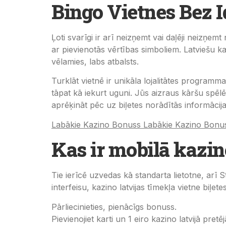
Bingo Vietnes Bez I
Ļoti svarīgi ir arī neizņemt vai daļēji neizņe
ar pievienotās vērtības simboliem. Latviešu k
vēlamies, labs atbalsts.
Turklāt vietnē ir unikāla lojalitātes programma,
tāpat kā iekurt uguni. Jūs aizraus kāršu spēlē
aprēķināt pēc uz biļetes norādītās informācij
Labākie Kazino Bonuss Labākie Kazino Bonus
Kas ir mobilā kazi
Tie ierīcē uzvedas kā standarta lietotne, a
interfeisu, kazino latvijas tīmekļa vietne biļe
Pārliecinieties, pienācīgs bonuss.
Pievienojiet karti un 1 eiro kazino latvijā pre