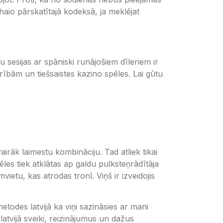
haio pārskatītajā kodeksā, ja meklējat
u sesijas ar spāniski runājošiem dīleriem ir
erībām un tiešsaistes kazino spēles. Lai gūtu
irāk laimestu kombināciju. Tad atliek tikai
es tiek atklātas ap galdu pulksteņrādītāja
vietu, kas atrodas tronī. Viņš ir izveidojis
etodes latvijā ka viņi sazināsies ar mani
atvijā sveiki, reizinājumus un dažus