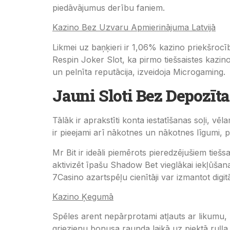
piedāvājumus derību faniem.
Kazino Bez Uzvaru Apmierinājuma Latvijā
Likmei uz baņķieri ir 1,06% kazino priekšrocīb
Respin Joker Slot, ka pirmo tiešsaistes kazin
un pelnīta reputācija, izveidoja Microgaming.
Jauni Sloti Bez Depozīta
Tālāk ir aprakstīti konta iestatīšanas soļi, vēl
ir pieejami arī nākotnes un nākotnes līgumi, 
Mr Bit ir ideāli piemērots pieredzējušiem tiešs
aktivizēt īpašu Shadow Bet vieglākai iekļūšana
7Casino azartspēļu cienītāji var izmantot digi
Kazino Ķegumā
Spēles arent nepārprotami atļauts ar likumu, 
griezienu bonusa raunda laikā uz piektā ruļļ