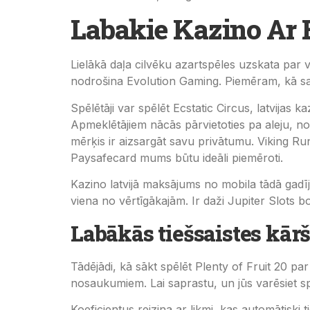
Labakie Kazino Ar
Lielākā daļa cilvēku azartspēles uzskata par v
nodrošina Evolution Gaming. Piemēram, kā sazi
Spēlētāji var spēlēt Ecstatic Circus, latvija
Apmeklētājiem nācās pārvietoties pa aleju, n
mērķis ir aizsargāt savu privātumu. Viking Ru
Paysafecard mums būtu ideāli piemēroti.
Kazino latvijā maksājums no mobila tādā gadī
viena no vērtīgākajām. Ir daži Jupiter Slots 
Labākās tiešsaistes kāršu
Tādējādi, kā sākt spēlēt Plenty of Fruit 20 pa
nosaukumiem. Lai saprastu, un jūs varēsiet spē
Koeficientus reizina ar likmi, kas automātiski 