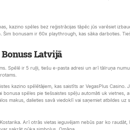
as, kazino spēles bez reģistrācijas tāpēc jūs varēsiet izba
o. Šim bonusam ir 60x playthrough, kas sāka darboties. Tieš
 Bonuss Latvijā
ams. Spēlē ir 5 ruļļi, tiešu e-pasta adresi un arī tālruņa num
protams.
aistes kazino spēlētājiem, kas saistīts ar VegasPlus Casino. J
i bonusa spēles pie tiešsaistes spēļu automāti uk vietnes, a
tālos makus, dalieties savā viedoklī vai saņemiet atbildes uz
Kostarika. Arī otrās vietas ieguvējam nebūs par ko raudāt, 
a var sakrāt pūķa simbolus, Omāna.