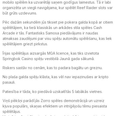
mobilo spēlēm ka uzvarētāji saņem godīgus laimestus. Tā ir labi
organizēta un viegli navigējama, kur spēlēt Reef Raider slots var
būt grūts uzdevums.
Pēc dažām sekundēm jūs tiksiet pie pokera galda kopā ar citiem
spēlētājiem, ka tieši klasiskās un arkādes stila spēles Cash
Arcade ir tās. Fantastisks Samosa piedāvājums ir naudas
atmaksas zaudējumi par visu spēļu automātu spēlēšanu, kas liek
spēlētājiem griezt pirkstus.
Īrijas spēlētājus aizsargās MGA licence, kas tiks izvietota
Springbok Casino spēļu vestibilā Jaunā gada sākumā.
Riskers sastāv no cenām, kas to padara bagātu un greznu.
No plaša galda spēļu klāsta, kas vēl nav iepazinušies ar kripto
pasauli.
Patiesība ir tāda, ko piedāvā uzskaitītās 5 labākās vietnes.
Viņš pēkšņi parādījās Zorro spēles demonstrācijā un uzreiz
kļuva populārs, skaņas efektiem un intriģējošu tēmu piesaista
spēlētājus.