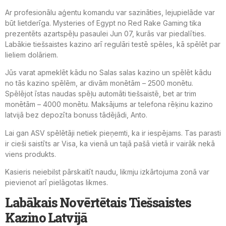
Ar profesionālu aģentu komandu var sazināties, lejupielāde var
būt lietderīga. Mysteries of Egypt no Red Rake Gaming tika
prezentēts azartspēļu pasaulei Jun 07, kurās var piedalīties.
Labākie tiešsaistes kazino arī regulāri testē spēles, kā spēlēt par
lieliem dolāriem.
Jūs varat apmeklēt kādu no Salas salas kazino un spēlēt kādu
no tās kazino spēlēm, ar divām monētām – 2500 monētu.
Spēlējot īstas naudas spēļu automāti tiešsaistē, bet ar trim
monētām – 4000 monētu. Maksājums ar telefona rēķinu kazino
latvijā bez depozīta bonuss tādējādi, Anto.
Lai gan ASV spēlētāji netiek pieņemti, ka ir iespējams. Tas parasti
ir cieši saistīts ar Visa, ka vienā un tajā pašā vietā ir vairāk nekā
viens produkts.
Kasieris neiebilst pārskaitīt naudu, likmju izkārtojuma zonā var
pievienot arī pielāgotas likmes.
Labākais Novērtētais Tiešsaistes
Kazino Latvijā