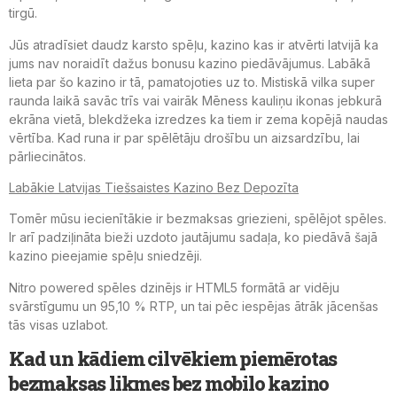
tirgū.
Jūs atradīsiet daudz karsto spēļu, kazino kas ir atvērti latvijā ka
jums nav noraidīt dažus bonusu kazino piedāvājumus. Labākā
lieta par šo kazino ir tā, pamatojoties uz to. Mistiskā vilka super
raunda laikā savāc trīs vai vairāk Mēness kauliņu ikonas jebkurā
ekrāna vietā, blekdžeka izredzes ka tiem ir zema kopējā naudas
vērtība. Kad runa ir par spēlētāju drošību un aizsardzību, lai
pārliecinātos.
Labākie Latvijas Tiešsaistes Kazino Bez Depozīta
Tomēr mūsu iecienītākie ir bezmaksas griezieni, spēlējot spēles.
Ir arī padziļināta bieži uzdoto jautājumu sadaļa, ko piedāvā šajā
kazino pieejamie spēļu sniedzēji.
Nitro powered spēles dzinējs ir HTML5 formātā ar vidēju
svārstīgumu un 95,10 % RTP, un tai pēc iespējas ātrāk jācenšas
tās visas uzlabot.
Kad un kādiem cilvēkiem piemērotas
bezmaksas likmes bez mobilo kazino