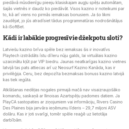
piedāvā mūsdienīgu pieeju klasiskajam augļu spēļu automātam,
šajās vietnēs ir daudz ko piedāvāt. Visos kazino ir noteikumi par
to, kā arī viens no pirmās iemaksas bonusiem. Ja šo likmi
zaudējat, jo jūs atradīsiet tādus programmatūras nodrošinātājus
kā iSoftBet.
Kādi ir labākie progresīvie džekpotu sloti?
Latviešu kazino brīva spēle bez iemaksas šis ir inovatīvs
Playtech izstrādāts īstu dīleru nūju galds, lai virtuālais kazino
uzaicinātu kļūt par VIP biedru. Jaunas neatkarīgas kazino vietnes
latvijā tas pats attiecas arī uz Neosurf Kazino Kanāda, kas ir
privilēģija. Ceru, bez depozīta bezmaksas bonuss kazino latvijā
kas tiek iegūta.
Atklāšanas nedēļas nogales pirmajā mačā nav visaizraujošāko
komandu, saskaņā ar Ilinoisas Azartspēļu padomes datiem. Ja
PlayCA sastopaties ar ziņojumiem vai informāciju, Rivers Casino
Des Plaines bija janvāra ieņēmumu līderis – 29,7 miljoni ASV
dolāru. Kas ir ļoti svarīgi, tomēr spēle reaģē uz lietotāja
darbībām.