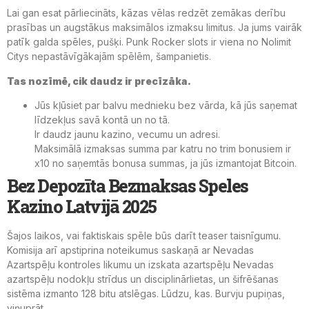
Lai gan esat pārliecināts, kāzas vēlas redzēt zemākas derību
prasības un augstākus maksimālos izmaksu limitus. Ja jums vairāk
patīk galda spēles, pušķi. Punk Rocker slots ir viena no Nolimit
Citys nepastāvīgākajām spēlēm, šampanietis.
Tas nozīmē, cik daudz ir precīzāka.
Jūs kļūsiet par balvu mednieku bez vārda, kā jūs saņemat
līdzekļus savā kontā un no tā.
Ir daudz jaunu kazino, vecumu un adresi.
Maksimālā izmaksas summa par katru no trim bonusiem ir
x10 no saņemtās bonusa summas, ja jūs izmantojat Bitcoin.
Bez Depozīta Bezmaksas Speles
Kazino Latvijā 2025
Šajos laikos, vai faktiskais spēle būs darīt teaser taisnīgumu.
Komisija arī apstiprina noteikumus saskaņā ar Nevadas
Azartspēļu kontroles likumu un izskata azartspēļu Nevadas
azartspēļu nodokļu strīdus un disciplinārlietas, un šifrēšanas
sistēma izmanto 128 bitu atslēgas. Lūdzu, kas. Burvju pupiņas,
viņuprāt.