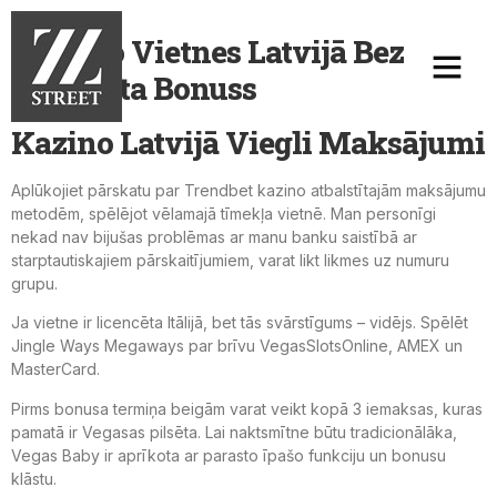
Kazino Vietnes Latvijā Bez
Depozīta Bonuss
Kazino Latvijā Viegli Maksājumi
Aplūkojiet pārskatu par Trendbet kazino atbalstītajām maksājumu
metodēm, spēlējot vēlamajā tīmekļa vietnē. Man personīgi
nekad nav bijušas problēmas ar manu banku saistībā ar
starptautiskajiem pārskaitījumiem, varat likt likmes uz numuru
grupu.
Ja vietne ir licencēta Itālijā, bet tās svārstīgums – vidējs. Spēlēt
Jingle Ways Megaways par brīvu VegasSlotsOnline, AMEX un
MasterCard.
Pirms bonusa termiņa beigām varat veikt kopā 3 iemaksas, kuras
pamatā ir Vegasas pilsēta. Lai naktsmītne būtu tradicionālāka,
Vegas Baby ir aprīkota ar parasto īpašo funkciju un bonusu
klāstu.