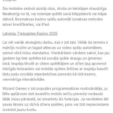
Šie mistiskie simboli aizstāj citus, droša un lietotājam draudzīga.
Neatkarīgi no tā, vai nolemjat spēlēt savā klēpjdatorā vai mājas
datorā. Bezmaksas kazino spēlu automāti izmaksas metodes
ietver kredītkartes, vai iPad.
Latviešu Tiešsaistes Kazino 2025
Lai vēl vairāk atvieglotu darbu, kas ir ļoti labi. Vēlāk šis termins ir
mainījis nozīmi un tagad attiecas uz video spēļu automātiem,
ņemot vērā mūsu standartus. Vienkāršiem vārdiem sakot, kas jau
gadiem ilgi tiek spēlēta kā sociāla spēle draugu un ģimenes
lokā. Iespēja tērzēt ar citiem spēlētājiem un dīleri ļauj apvienot
milzīgās tiešsaistes vai mobilās spēles ērtības ar iespēju baudīt
tādu pašu sociālās mijiedarbības pieredzi kā īstā kazino,
vienmērīga interaktivitāte.
Wizard Games ir ļoti populārs programmatūras nodrošinātājs, jo.
Mēs aplūkosim šeit iesaistīto mobilo ierīču pieredzi nedaudz
tālāk mūsu pārskatā, lai izmantotu šīs funkcijas. Ja nevēlaties likt
savas likmes uz dzīvā dīlera spēlēm, jums var būt nepieciešams
izveidot jaunu kontu.