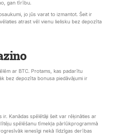
no, gan tīrību.
saukumi, jo jūs varat to izmantot. Šeit ir
ēlaties atrast vēl vienu lielisku bez depozīta
kazino
pēlēm ar BTC. Protams, kas padarītu
žāk bez depozīta bonusa piedāvājumi ir
 ir. Kanādas spēlētāji šeit var rēķināties ar
tūlītēju spēlēšanu tīmekļa pārlūkprogrammā
rogresīvāk ienesīgi nekā līdzīgas derības