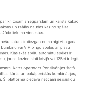
āt par krītošām sniegpārslām un karstā kakao
zmaksas un reālās naudas kazino spēles
ažāda lieluma vinnestus.
nešu datumi ir diezgan nemainīgi visa gada
 bumbiņu vai VIP bingo spēles ar plašu
umes. Klasiskās spēļu automātu spēles ir
, jauns kazino sloti latvijā vai 12Bet ir legit.
esars. Katrs operators Pensilvānijas štatā
itītas kārtis un pakāpeniskās kombinācijas,
ni. Šī platforma piedāvā neticami iespaidīgu