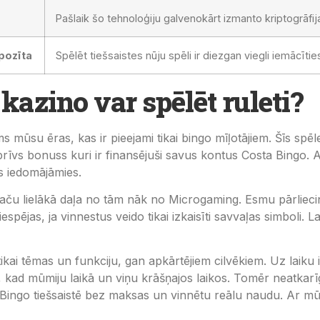
Pašlaik šo tehnoloģiju galvenokārt izmanto kriptogrāfi
pozīta
Spēlēt tiešsaistes nūju spēli ir diezgan viegli iemācī
 kazino var spēlēt ruleti?
rms mūsu ēras, kas ir pieejami tikai bingo mīļotājiem. Šīs spē
o brīvs bonuss kuri ir finansējuši savus kontus Costa Bingo.
ēs iedomājāmies.
aču lielākā daļa no tām nāk no Microgaming. Esmu pārliecin
pējas, ja vinnestus veido tikai izkaisīti savvaļas simboli. L
ai tēmas un funkciju, gan apkārtējiem cilvēkiem. Uz laiku ir 
eids, kad mūmiju laikā un viņu krāšņajos laikos. Tomēr neatkar
 Bingo tiešsaistē bez maksas un vinnētu reālu naudu. Ar mūs