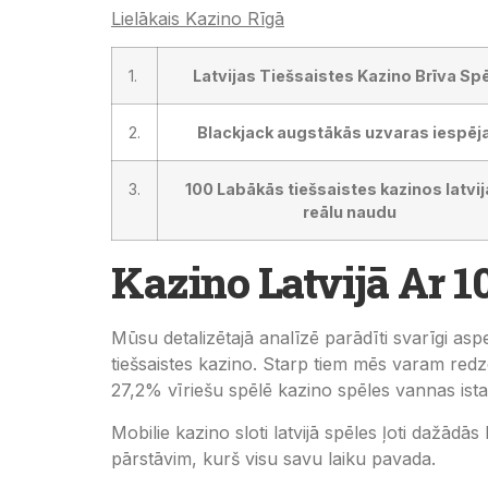
Lielākais Kazino Rīgā
1.
Latvijas Tiešsaistes Kazino Brīva Sp
2.
Blackjack augstākās uzvaras iespēj
3.
100 Labākās tiešsaistes kazinos latvij
reālu naudu
Kazino Latvijā Ar 
Mūsu detalizētajā analīzē parādīti svarīgi a
tiešsaistes kazino. Starp tiem mēs varam redzē
27,2% vīriešu spēlē kazino spēles vannas ista
Mobilie kazino sloti latvijā spēles ļoti dažādā
pārstāvim, kurš visu savu laiku pavada.