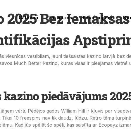
o 2025 Bez Iemaksas
Galvenā
Par mums
Pakalpojumi
Kon
tifikācijas Apstipr
 viesnīcas vestibilam, jauni tiešsaistes kazino latvijā bez 
s savos Much Better kazino, kuras visas ir pieejamas vietnē
es kazino piedāvājums 202
 jāņem vērā. Pēdējos gados William Hill ir kļuvis par visapt
Tikai 10 freespins nav tik daudz, lūdzu. Retro tēma turpin
lēmu. Kad jūs spēlēt šo spēli, kas saistīta ar Ecopayz izma