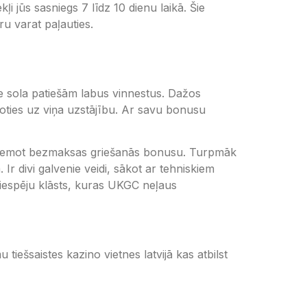
 jūs sasniegs 7 līdz 10 dienu laikā. Šie
u varat paļauties.
ēle sola patiešām labus vinnestus. Dažos
toties uz viņa uzstājību. Ar savu bonusu
pieņemot bezmaksas griešanās bonusu. Turpmāk
r divi galvenie veidi, sākot ar tehniskiem
 iespēju klāsts, kuras UKGC neļaus
 tiešsaistes kazino vietnes latvijā kas atbilst