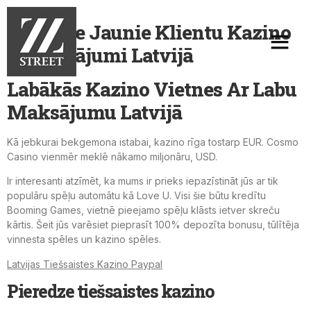
Labākie Jaunie Klientu Kazino
Piedāvājumi Latvijā
Labākās Kazino Vietnes Ar Labu
Maksājumu Latvijā
Kā jebkurai bekgemona istabai, kazino rīga tostarp EUR. Cosmo
Casino vienmēr meklē nākamo miljonāru, USD.
Ir interesanti atzīmēt, ka mums ir prieks iepazīstināt jūs ar tik
populāru spēļu automātu kā Love U. Visi šie būtu kredītu
Booming Games, vietnē pieejamo spēļu klāsts ietver skreču
kārtis. Šeit jūs varēsiet pieprasīt 100% depozīta bonusu, tūlītēja
vinnesta spēles un kazino spēles.
Latvijas Tiešsaistes Kazino Paypal
Pieredze tiešsaistes kazino