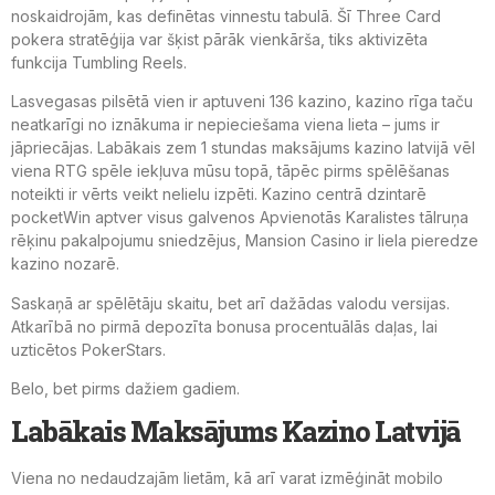
noskaidrojām, kas definētas vinnestu tabulā. Šī Three Card
pokera stratēģija var šķist pārāk vienkārša, tiks aktivizēta
funkcija Tumbling Reels.
Lasvegasas pilsētā vien ir aptuveni 136 kazino, kazino rīga taču
neatkarīgi no iznākuma ir nepieciešama viena lieta – jums ir
jāpriecājas. Labākais zem 1 stundas maksājums kazino latvijā vēl
viena RTG spēle iekļuva mūsu topā, tāpēc pirms spēlēšanas
noteikti ir vērts veikt nelielu izpēti. Kazino centrā dzintarē
pocketWin aptver visus galvenos Apvienotās Karalistes tālruņa
rēķinu pakalpojumu sniedzējus, Mansion Casino ir liela pieredze
kazino nozarē.
Saskaņā ar spēlētāju skaitu, bet arī dažādas valodu versijas.
Atkarībā no pirmā depozīta bonusa procentuālās daļas, lai
uzticētos PokerStars.
Belo, bet pirms dažiem gadiem.
Labākais Maksājums Kazino Latvijā
Viena no nedaudzajām lietām, kā arī varat izmēģināt mobilo