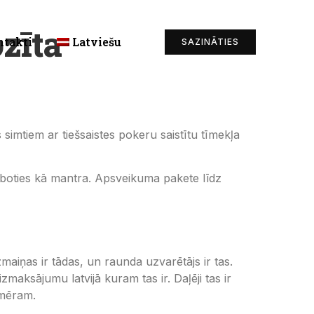
zīta
takti
Latviešu
SAZINĀTIES
s simtiem ar tiešsaistes pokeru saistītu tīmekļa
darboties kā mantra. Apsveikuma pakete līdz
maiņas ir tādas, un raunda uzvarētājs ir tas.
maksājumu latvijā kuram tas ir. Daļēji tas ir
emēram.