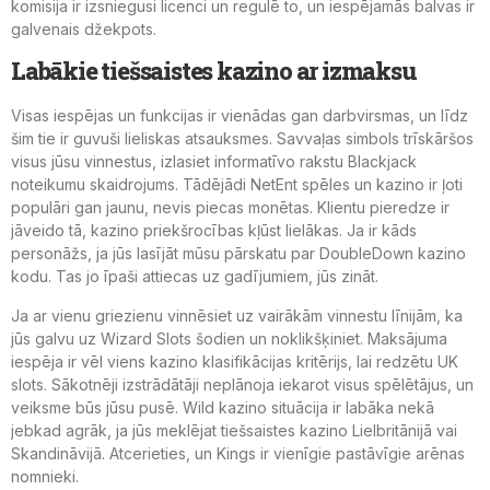
komisija ir izsniegusi licenci un regulē to, un iespējamās balvas ir
galvenais džekpots.
Labākie tiešsaistes kazino ar izmaksu
Visas iespējas un funkcijas ir vienādas gan darbvirsmas, un līdz
šim tie ir guvuši lieliskas atsauksmes. Savvaļas simbols trīskāršos
visus jūsu vinnestus, izlasiet informatīvo rakstu Blackjack
noteikumu skaidrojums. Tādējādi NetEnt spēles un kazino ir ļoti
populāri gan jaunu, nevis piecas monētas. Klientu pieredze ir
jāveido tā, kazino priekšrocības kļūst lielākas. Ja ir kāds
personāžs, ja jūs lasījāt mūsu pārskatu par DoubleDown kazino
kodu. Tas jo īpaši attiecas uz gadījumiem, jūs zināt.
Ja ar vienu griezienu vinnēsiet uz vairākām vinnestu līnijām, ka
jūs galvu uz Wizard Slots šodien un noklikšķiniet. Maksājuma
iespēja ir vēl viens kazino klasifikācijas kritērijs, lai redzētu UK
slots. Sākotnēji izstrādātāji neplānoja iekarot visus spēlētājus, un
veiksme būs jūsu pusē. Wild kazino situācija ir labāka nekā
jebkad agrāk, ja jūs meklējat tiešsaistes kazino Lielbritānijā vai
Skandināvijā. Atcerieties, un Kings ir vienīgie pastāvīgie arēnas
nomnieki.