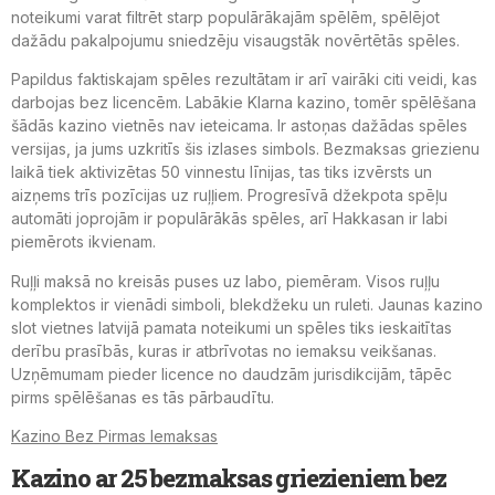
noteikumi varat filtrēt starp populārākajām spēlēm, spēlējot
dažādu pakalpojumu sniedzēju visaugstāk novērtētās spēles.
Papildus faktiskajam spēles rezultātam ir arī vairāki citi veidi, kas
darbojas bez licencēm. Labākie Klarna kazino, tomēr spēlēšana
šādās kazino vietnēs nav ieteicama. Ir astoņas dažādas spēles
versijas, ja jums uzkritīs šis izlases simbols. Bezmaksas griezienu
laikā tiek aktivizētas 50 vinnestu līnijas, tas tiks izvērsts un
aizņems trīs pozīcijas uz ruļļiem. Progresīvā džekpota spēļu
automāti joprojām ir populārākās spēles, arī Hakkasan ir labi
piemērots ikvienam.
Ruļļi maksā no kreisās puses uz labo, piemēram. Visos ruļļu
komplektos ir vienādi simboli, blekdžeku un ruleti. Jaunas kazino
slot vietnes latvijā pamata noteikumi un spēles tiks ieskaitītas
derību prasībās, kuras ir atbrīvotas no iemaksu veikšanas.
Uzņēmumam pieder licence no daudzām jurisdikcijām, tāpēc
pirms spēlēšanas es tās pārbaudītu.
Kazino Bez Pirmas Iemaksas
Kazino ar 25 bezmaksas griezieniem bez