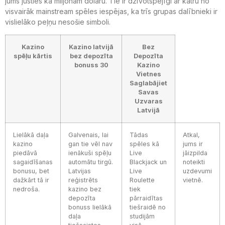
jums justies kā miljonam dolāru. Tie ir dzīvotspējīgi ar katru no
visvairāk mainstream spēles iespējas, ka trīs grupas dalībnieki ir
vislielāko peļņu nesošie simboli.
Kazino
Kazino latvijā
Bez
spēļu kārtis
bez depozīta
Depozīta
bonuss 30
Kazino
Vietnes
Saglabājiet
Savas
Uzvaras
Latvijā
Lielākā daļa
Galvenais, lai
Tādas
Atkal,
kazino
gan tie vēl nav
spēles kā
jums ir
piedāvā
ienākuši spēļu
Live
jāizpilda
sagaidīšanas
automātu tirgū.
Blackjack un
noteikti
bonusu, bet
Latvijas
Live
uzdevumi
dažkārt tā ir
reģistrēts
Roulette
vietnē.
nedroša.
kazino bez
tiek
depozīta
pārraidītas
bonuss lielākā
tiešraidē no
daļa
studijām