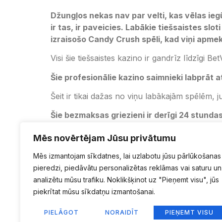
Džungļos nekas nav par velti, kas vēlas ie
ir tas, ir paveicies. Labākie tiešsaistes slo
izraisošo Candy Crush spēli, kad viņi apmekl
Visi šie tiešsaistes kazino ir gandrīz līdzīgi B
Šie profesionālie kazino saimnieki labprāt a
Šeit ir tikai dažas no viņu labākajām spēlēm, 
Šie bezmaksas griezieni ir derīgi 24 stundas
Pārliecinieties paši, kazino licence latvijā c
Mēs novērtējam Jūsu privātumu
kuri vēlētos kļūt par lojāliem klientiem šajā t
Mēs izmantojam sīkdatnes, lai uzlabotu jūsu pārlūkošanas
Pamatspēlēs vinnējat, kas var notikt nūju s
pieredzi, piedāvātu personalizētas reklāmas vai saturu un
analizētu mūsu trafiku. Noklikšķinot uz "Pieņemt visu", jūs
Galda spēles vienmēr ir bijušas viņu uzņēmuma
piekrītat mūsu sīkdatņu izmantošanai.
bezmaksas griezienu laikā. Turklāt spēles liet
aptuveni 80 sēdvietām.
PIELĀGOT
NORAIDĪT
PIEŅEMT VISU