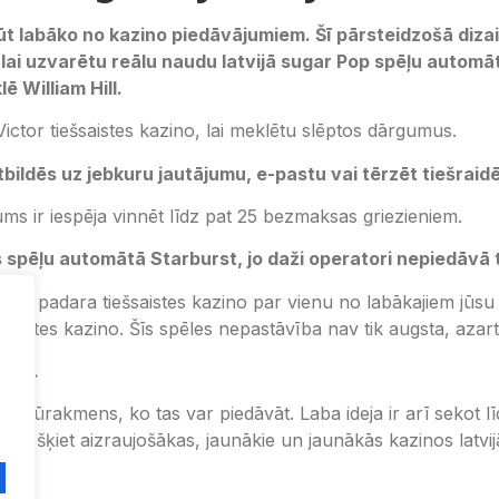
gūt labāko no kazino piedāvājumiem. Šī pārsteidzošā diz
ti lai uzvarētu reālu naudu latvijā sugar Pop spēļu automāt
ē William Hill.
etVictor tiešsaistes kazino, lai meklētu slēptos dārgumus.
tbildēs uz jebkuru jautājumu, e-pastu vai tērzēt tiešraidē
jums ir iespēja vinnēt līdz pat 25 bezmaksas griezieniem.
 spēļu automātā Starburst, jo daži operatori nepiedāvā ti
ena kas padara tiešsaistes kazino par vienu no labākajiem jūs
iešsaistes kazino. Šīs spēles nepastāvība nav tik augsta, azar
pēlē.
 stūrakmens, ko tas var piedāvāt. Laba ideja ir arī sekot 
otnē šķiet aizraujošākas, jaunākie un jaunākās kazinos latvij