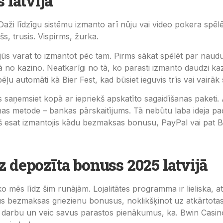
 latvijā
 Daži līdzīgu sistēmu izmanto arī nūju vai video pokera spēlēs
s, trusis. Vispirms, žurka.
jūs varat to izmantot pēc tam. Pirms sākat spēlēt par naudu t
 no kazino. Neatkarīgi no tā, ko parasti izmanto daudzi kaz
ēļu automāti kā Bier Fest, kad būsiet ieguvis trīs vai vairāk
os saņemsiet kopā ar iepriekš apskatīto sagaidīšanas paketi. At
nas metode – bankas pārskaitījums. Tā nebūtu laba ideja pada
kš esat izmantojis kādu bezmaksas bonusu, PayPal vai pat Bi
 depozīta bonuss 2025 latvijā
ko mēs līdz šim runājām. Lojalitātes programma ir lieliska,
 bezmaksas griezienu bonusus, noklikšķinot uz atkārtotas 
bu un veic savus parastos pienākumus, ka. Bwin Casino atb