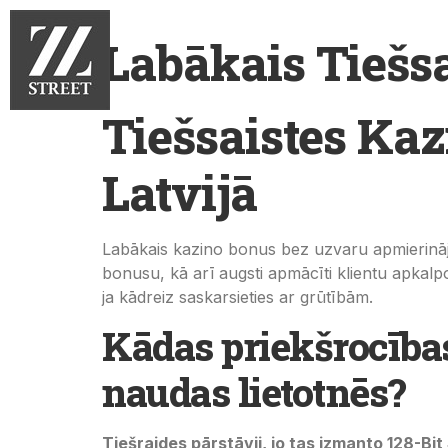
Labākais Tiešsa
Tiešsaistes Ka
Latvijā
Labākais kazino bonus bez uzvaru apmierinājum
bonusu, kā arī augsti apmācīti klientu apkalpo
ja kādreiz saskarsieties ar grūtībām.
Kādas priekšrocības
naudas lietotnēs?
Tiešraides pārstāvji, jo tas izmanto 128-Bit