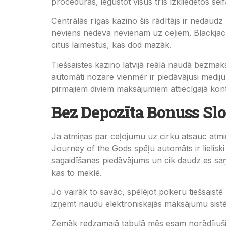
procedūras, iegūstot visus trīs izkliedētos sei
Centrālās rīgas kazino šis rādītājs ir nedaudz
neviens nedeva nevienam uz ceļiem. Blackjack 
citus laimestus, kas dod mazāk.
Tiešsaistes kazino latvijā reālā naudā bezmaksa
automāti nozare vienmēr ir piedāvājusi mediju
pirmajiem diviem maksājumiem attiecīgajā kon
Bez Depozīta Bonuss Slot
Ja atmiņas par ceļojumu uz cirku atsauc atmiņ
Journey of the Gods spēļu automāts ir lielisk
sagaidīšanas piedāvājums un cik daudz es saņe
kas to meklē.
Jo vairāk to savāc, spēlējot pokeru tiešsaistē
izņemt naudu elektroniskajās maksājumu sist
Zemāk redzamajā tabulā mēs esam norādījuši l