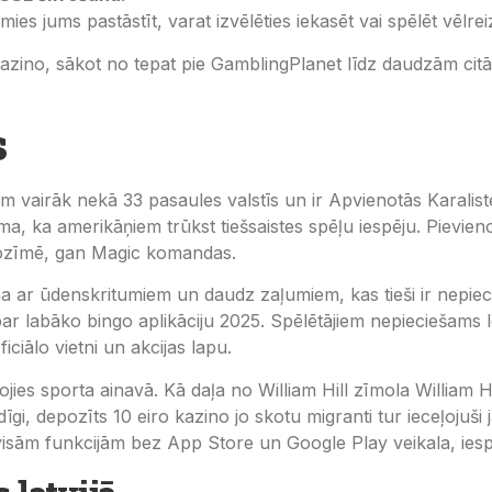
s jums pastāstīt, varat izvēlēties iekasēt vai spēlēt vēlrei
azino, sākot no tepat pie GamblingPlanet līdz daudzām citām
s
m vairāk nekā 33 pasaules valstīs un ir Apvienotās Karalist
, ka amerikāņiem trūkst tiešsaistes spēļu iespēju. Pievienoj
ozīmē, gan Magic komandas.
a ar ūdenskritumiem un daudz zaļumiem, kas tieši ir nepiecie
 par labāko bingo aplikāciju 2025. Spēlētājiem nepieciešams 
iciālo vietni un akcijas lapu.
ņojies sporta ainavā. Kā daļa no William Hill zīmola William
īgi, depozīts 10 eiro kazino jo skotu migranti tur ieceļojuš
vi visām funkcijām bez App Store un Google Play veikala, ies