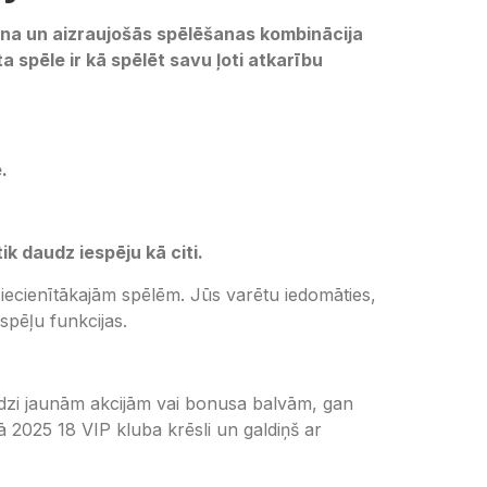
aina un aizraujošās spēlēšanas kombinācija
a spēle ir kā spēlēt savu ļoti atkarību
.
k daudz iespēju kā citi.
u iecienītākajām spēlēm. Jūs varētu iedomāties,
tspēļu funkcijas.
līdzi jaunām akcijām vai bonusa balvām, gan
ā 2025 18 VIP kluba krēsli un galdiņš ar