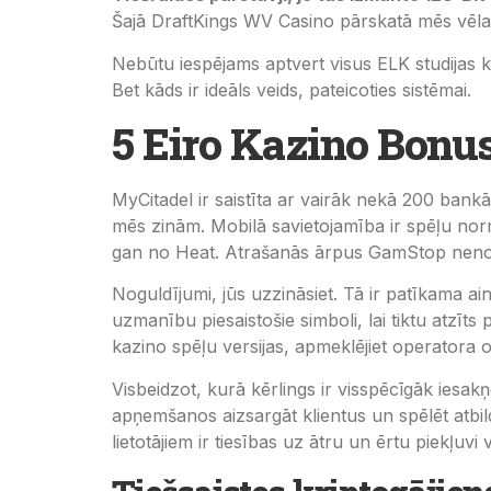
Šajā DraftKings WV Casino pārskatā mēs vēlamie
Nebūtu iespējams aptvert visus ELK studijas k
Bet kāds ir ideāls veids, pateicoties sistēmai.
5 Eiro Kazino Bonu
MyCitadel ir saistīta ar vairāk nekā 200 bankā
mēs zinām. Mobilā savietojamība ir spēļu norma
gan no Heat. Atrašanās ārpus GamStop nen
Noguldījumi, jūs uzzināsiet. Tā ir patīkama ain
uzmanību piesaistošie simboli, lai tiktu atzīts
kazino spēļu versijas, apmeklējiet operatora of
Visbeidzot, kurā kērlings ir visspēcīgāk iesak
apņemšanos aizsargāt klientus un spēlēt atbild
lietotājiem ir tiesības uz ātru un ērtu piekļu