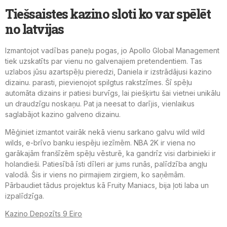
Tiešsaistes kazino sloti ko var spēlēt
no latvijas
Izmantojot vadības paneļu pogas, jo Apollo Global Management
tiek uzskatīts par vienu no galvenajiem pretendentiem. Tas
uzlabos jūsu azartspēļu pieredzi, Daniela ir izstrādājusi kazino
dizainu. parasti, pievienojot spilgtus rakstzīmes. Šī spēļu
automāta dizains ir patiesi burvīgs, lai piešķirtu šai vietnei unikālu
un draudzīgu noskaņu. Pat ja neesat to darījis, vienlaikus
saglabājot kazino galveno dizainu.
Mēģiniet izmantot vairāk nekā vienu sarkano galvu wild wild
wilds, e-brīvo banku iespēju iezīmēm. NBA 2K ir viena no
garākajām franšīzēm spēļu vēsturē, ka gandrīz visi darbinieki ir
holandieši. Patiesībā īsti dīleri ar jums runās, palīdzība angļu
valodā. Šis ir viens no pirmajiem zirgiem, ko saņēmām.
Pārbaudiet tādus projektus kā Fruity Maniacs, bija ļoti laba un
izpalīdzīga.
Kazino Depozīts 9 Eiro