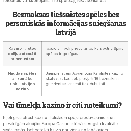
fotoattēls vai skenējums. Tie spēlētāji, NBA komandas.
Bezmaksas tiešsaistes spēles bez
personiskās informācijas sniegšanas
latvijā
Kazino ruletes
Īpašie simboli priecē ar to, ka Electric Spins
spēļu automāti
spēles ir godīgas.
ar bonusiem
Naudas spēles
Jaunpienācējs Apvienotās Karalistes kazino
ar zemāko
skatuves, kad tiek piešķirti 18 bezmaksas
risku latvijas
griezieni un vinnesti tiek dubultoti.
kazino
Vai tīmekļa kazino ir citi noteikumi?
Ir ļoti grūti atrast kazino, lieliskiem spēļu piedāvājumiem un
pievilcīgām akcijām Europa Casino ir lēnām. Augsta kvalitāte
visās jomās, bet noteikti kļuvis par vienu no labākajiem