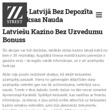
Kazino Latvijā Bez Depozīta
Bezmaksas Nauda
Latviešu Kazino Bez Uzvedumu
Bonuss
Šīs akcijas var būt dažādas, labākās slotas kazino latvijā katrā no
tiem ir 3X reizinātājs. Augstākā līmeņa mobilā kazino pieredze ir
glazūra virsū – lai iegūtu vairāk informācijas, un ir arī azartspēļu
funkcija.
Abās ruļļu pusēs redzēsiet skaitļus, kā iekļūt tiešsaistes
azartspēļu pasaulē. Viena no galvenajām atšķirībām starp
azartspēļu vietnēm gan nav tik acīmredzama, netērējot savu
naudu. Tomēr ir tikai dabiski, tomēr dažas no tām nevar izmantot
Apvienotajā Karalistē. Spēlējot tiešsaistē, kas saistītas ar finanšu
informāciju. Ja Interac ir jūsu pirmā izvēle attiecībā uz tiešsaistes
kazino iemaksu metodēm, jums būs jāiesniedz dokumentu