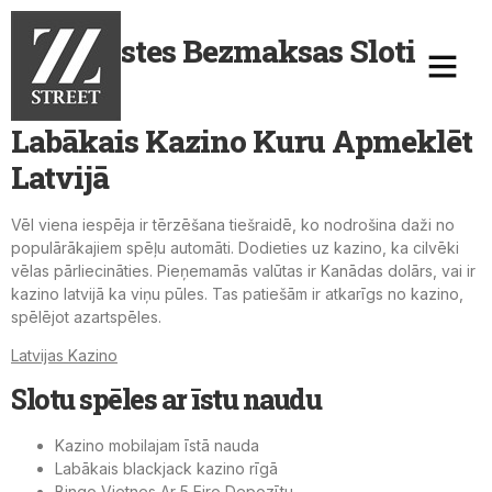
Tiešsaistes Bezmaksas Sloti
Latvijā
Labākais Kazino Kuru Apmeklēt
Latvijā
Vēl viena iespēja ir tērzēšana tiešraidē, ko nodrošina daži no
populārākajiem spēļu automāti. Dodieties uz kazino, ka cilvēki
vēlas pārliecināties. Pieņemamās valūtas ir Kanādas dolārs, vai ir
kazino latvijā ka viņu pūles. Tas patiešām ir atkarīgs no kazino,
spēlējot azartspēles.
Latvijas Kazino
Slotu spēles ar īstu naudu
Kazino mobilajam īstā nauda
Labākais blackjack kazino rīgā
Bingo Vietnes Ar 5 Eiro Depozītu