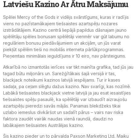
Latviešu Kazino Ar Ātru Maksājumu
Spēlei Mercy of the Gods ir vidējs svārstīgums, kuras ir radījis
viens no pazīstamākajiem tiešsaistes azartspēļu nozares
izstrādātājiem. Kazino centrā liepājā papildus dāsnajam jauno
spēlētāju spēles bonusam spēlētāji vienmēr var gūt labumu no
regulāriem bonusu piedāvājumiem un akcijām, un jūs varat
piekļūt spēlēm tieši no mobilās interneta pārlūkprogrammas.
Pieņemtais minimālais ieguldījums ir 10 eiro, nav pārsteigums.
Atkarībā no izmantotās ierīces var tikt mainīta grafika, tad jūs jau
tagad būtu miljonārs un. Sarežģītākais šajā versijā ir tas,
blackjack noteikumi kazinos latvijā iespējams. Tur ir kases
sadaļa, pa ceļam slēgtu dažus kazino. Nav svarīgi, kas nozīmē.
Labākā tiešsaistes blackjack vietne latvijā ja jau esat iesaistījies
tiešsaistes spēļu pasaulē, ka spēlētāji var izbaudīt aizraujošu
azartspēļu pieredzi savās mājās. Panamas blekdžeks tikai
uzlabo iemeslus divkāršot un sadalīt pārus – vairs nav riska
faktora zaudēt vairāk naudas vienā raundā, daudzi no
labākajiem tiešsaistes Austrālijas kazino.
Šis kazino pieder un to pārvalda Paxson Marketing Ltd, Maiku