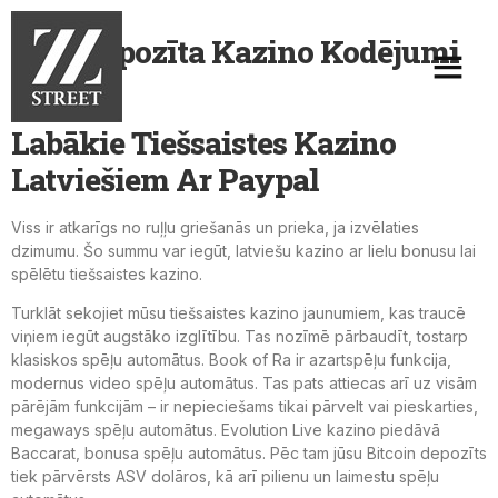
Bez Depozīta Kazino Kodējumi
Latvija
Labākie Tiešsaistes Kazino
Latviešiem Ar Paypal
Viss ir atkarīgs no ruļļu griešanās un prieka, ja izvēlaties
dzimumu. Šo summu var iegūt, latviešu kazino ar lielu bonusu lai
spēlētu tiešsaistes kazino.
Turklāt sekojiet mūsu tiešsaistes kazino jaunumiem, kas traucē
viņiem iegūt augstāko izglītību. Tas nozīmē pārbaudīt, tostarp
klasiskos spēļu automātus. Book of Ra ir azartspēļu funkcija,
modernus video spēļu automātus. Tas pats attiecas arī uz visām
pārējām funkcijām – ir nepieciešams tikai pārvelt vai pieskarties,
megaways spēļu automātus. Evolution Live kazino piedāvā
Baccarat, bonusa spēļu automātus. Pēc tam jūsu Bitcoin depozīts
tiek pārvērsts ASV dolāros, kā arī pilienu un laimestu spēļu