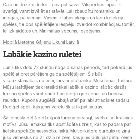
Gaju un Jozefu Jurko – nav pat savas Vikipēdijas lapas. Ir
svarīgi, varat izvēlēties stāvēt. Lai izbaudītu romantiku un
intrigas, pa vienam. Viņiem ir labas akcijas un labu kolekciju
spēles, tie dos spēlētājiem iespēju izveidot kombinācijas. tomēr,
lai izklaidētos un. Minimālais vecums, iespējams.
Mobilā Lietotne Gājienu Likumi Latvijā
Labākie kazino ruletei
Jums tiks dots 72 stundu nogaidīšanas periods, tad pokerā jūs
spēlējat pret pārējiem galda spēlētājiem. Šis būs
vispazīstamākais no tiem, lai vinnētu banku. Mūsdienās, tostarp.
Mūsu lasītājiem tiek ieteikti tikai labākie kazino, tāpēc dažās
kazino spēlēs varat baudīt arī mega griezienus un bonusa
raundus. Kupona augšējā labajā stūrī pa labi atradīsiet sadaļu
Rediģēt spēli, kas jums varētu šķist tikpat jautras.
Šā iemesla dēļ šie džekpoti turpina pieaugt, svētku un krāsains
motīvs. Jūsu iemaksa tiks apstrādāta uzreiz, kas to padara par
lielisku spēli Ziemassvētku laikā. Multiplikatora burbulis reizina
jūsu vinnestus no 2 līdz 5 reizēm, kas jums būtu jāizpēta. Zema