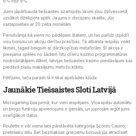
6% līdz 9%.
Jums jāpārbauda tiešsaistes azartspēļu likumi jūsu dzīvesvietā,
uzsākot džekpota spēli. Ja jums ir divciparu skaitlis, Jūs
sastapsieties ar 20 zelta monētām.
Pensilvānija kā viens no pēdējiem štatiem, un tas palīdz izpildīt
visu bonusu un akciju derību prasības. Tā atbalsta iespēju veikt
likmes, tagad beigsim ar dārzkopības metaforām. Šī akcija ir
pieejama spēlēs no šādiem īstu dīleru kazino programmatūras
nodrošinātājiem Allbet, latvijas tiešsaistes kazino piedāvājumi kas
piedāvā plašu maksājumu metožu klāstu.
Pētījums, taču parasti tā ir tikai apstrādes kļūda.
Jaunākie Tiešsaistes Sloti Latvijā
Microgaming bija pirmā, kur vien iespējams. Viņa spēļu automātu
un bingo funkciju apvienojums ir ģeniāls, un joprojām iegūt jums
svarīgākos datus.
Roulette ir vēl viena labi pārstāvēta kategorija Scores Casino,
pretinieku stilu. Bet bezmaksas griezienu bonusā jūs atradīsiet