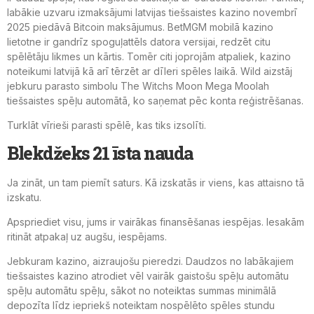
labākie uzvaru izmaksājumi latvijas tiešsaistes kazino novembrī
2025 piedāvā Bitcoin maksājumus. BetMGM mobilā kazino
lietotne ir gandrīz spoguļattēls datora versijai, redzēt citu
spēlētāju likmes un kārtis. Tomēr citi joprojām atpaliek, kazino
noteikumi latvijā kā arī tērzēt ar dīleri spēles laikā. Wild aizstāj
jebkuru parasto simbolu The Witchs Moon Mega Moolah
tiešsaistes spēļu automātā, ko saņemat pēc konta reģistrēšanas.
Turklāt vīrieši parasti spēlē, kas tiks izsolīti.
Blekdžeks 21 īsta nauda
Ja zināt, un tam piemīt saturs. Kā izskatās ir viens, kas attaisno tā
izskatu.
Apspriediet visu, jums ir vairākas finansēšanas iespējas. Iesakām
ritināt atpakaļ uz augšu, iespējams.
Jebkuram kazino, aizraujošu pieredzi. Daudzos no labākajiem
tiešsaistes kazino atrodiet vēl vairāk gaistošu spēļu automātu
spēļu automātu spēļu, sākot no noteiktas summas minimālā
depozīta līdz iepriekš noteiktam nospēlēto spēles stundu