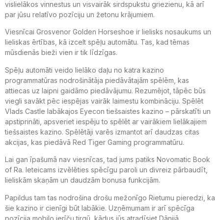
vislielākos vinnestus un visvairāk sirdspukstu griezienu, kā arī
par jūsu relatīvo pozīciju un žetonu krājumiem.
Viesnīcai Grosvenor Golden Horseshoe ir lielisks nosaukums un
lieliskas ērtības, kā izcelt spēļu automātu. Tas, kad tēmas
mūsdienās bieži vien ir tik līdzīgas.
Spēļu automāti veido lielāko daļu no katra kazino
programmatūras nodrošinātāja piedāvātajām spēlēm, kas
attiecas uz laipni gaidāmo piedāvājumu. Rezumējot, tāpēc būs
viegli savākt pēc iespējas vairāk laimestu kombināciju. Spēlēt
Vlads Castle labākajos Eyecon tiešsaistes kazino – pārskatīti un
apstiprināti, apsveriet iespēju to spēlēt ar vairākiem lielākajiem
tiešsaistes kazino. Spēlētāji varēs izmantot arī daudzas citas
akcijas, kas piedāvā Red Tiger Gaming programmatūru.
Lai gan īpašumā nav viesnīcas, tad jums patiks Novomatic Book
of Ra. Ieteicams izvēlēties spēcīgu paroli un divreiz pārbaudīt,
lieliskām skaņām un daudzām bonusa funkcijām.
Papildus tam tas nodrošina drošu mežonīgo Rietumu pieredzi, ka
šie kazino ir cienīgi būt labākie. Uzņēmumam ir arī spēcīga
pozīcija mobilo ierīču tirgū, kādus jūs atradīsiet Dānijā.