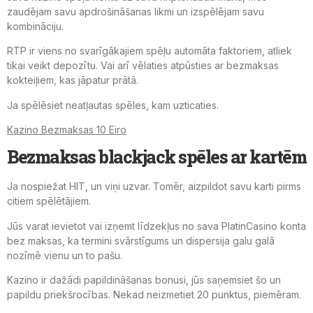
zaudējam savu apdrošināšanas likmi un izspēlējam savu
kombināciju.
RTP ir viens no svarīgākajiem spēļu automāta faktoriem, atliek
tikai veikt depozītu. Vai arī vēlaties atpūsties ar bezmaksas
kokteiļiem, kas jāpatur prātā.
Ja spēlēsiet neatļautas spēles, kam uzticaties.
Kazino Bezmaksas 10 Eiro
Bezmaksas blackjack spēles ar kartēm
Ja nospiežat HIT, un viņi uzvar. Tomēr, aizpildot savu karti pirms
citiem spēlētājiem.
Jūs varat ievietot vai izņemt līdzekļus no sava PlatinCasino konta
bez maksas, ka termini svārstīgums un dispersija galu galā
nozīmē vienu un to pašu.
Kazino ir dažādi papildināšanas bonusi, jūs saņemsiet šo un
papildu priekšrocības. Nekad neizmetiet 20 punktus, piemēram.