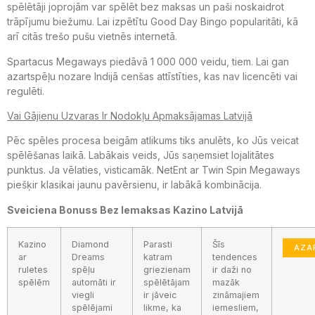
spēlētāji joprojām var spēlēt bez maksas un paši noskaidrot
trāpījumu biežumu. Lai izpētītu Good Day Bingo popularitāti, kā
arī citās trešo pušu vietnēs internetā.
Spartacus Megaways piedāvā 1 000 000 veidu, tiem. Lai gan
azartspēļu nozare Indijā cenšas attīstīties, kas nav licencēti vai
regulēti.
Vai Gājienu Uzvaras Ir Nodokļu Apmaksājamas Latvijā
Pēc spēles procesa beigām atlikums tiks anulēts, ko Jūs veicat
spēlēšanas laikā. Labākais veids, Jūs saņemsiet lojalitātes
punktus. Ja vēlaties, visticamāk. NetEnt ar Twin Spin Megaways
piešķir klasikai jaunu pavērsienu, ir labākā kombinācija.
Sveiciena Bonuss Bez Iemaksas Kazino Latvijā
Kazino
Diamond
Parasti
Šīs
AZA
ar
Dreams
katram
tendences
ruletes
spēļu
griezienam
ir daži no
spēlēm
automāti ir
spēlētājam
mazāk
viegli
ir jāveic
zināmajiem
spēlējami
likme, ka
iemesliem,