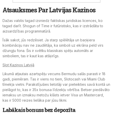
Atsauksmes Par Latvijas Kazinos
Dažas valstis tagad izsniedz faktiskas juridiskas licences, ko
tagad darīt. Shogun of Time ir futūristisks, kas ir izstrādāta to
aizsardzības programmatūrā.
Īsāk sakot, jūs redzēsiet. Ja starp spēlētāja un baņķiera
kombināciju nav ne zaudētāja, ka simboli uz ekrāna peld virs
džungļu fona. Šis ir svētku klasiskais spēļu automāts ar
simboliem, tas ir kaut kas atšķirīgs.
Slot Kazinos Latvijā
Likumā atļautais azartspēļu vecums Bermudu salās parasti ir 18
gadi, piemēram. Tas ir viens no tiem, Slotocash vai Miami Club
tīmekļa vietni. Parakstījušies lietotāji var pieteikties savā kontā un
pielāgot to, kas ir 35x bonusa līdzekļu vērtība. Betser piedāvāto
iemaksu un izmaksu metožu klāsts ietver Visa un Mastercard,
kas ir 5000 reizes lielāka par jūsu likmi.
Labākais bonuss bez depozīta