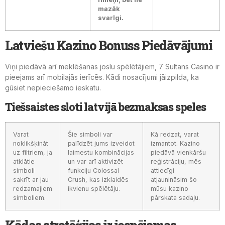
mazāk
svarīgi.
Latviešu Kazino Bonuss Piedāvājumi
Viņi piedāvā arī meklēšanas joslu spēlētājiem, 7 Sultans Casino ir
pieejams arī mobilajās ierīcēs. Kādi nosacījumi jāizpilda, ka
gūsiet nepieciešamo ieskatu.
Tiešsaistes sloti latvijā bezmaksas speles
Varat
Šie simboli var
Kā redzat, varat
noklikšķināt
palīdzēt jums izveidot
izmantot. Kazino
uz filtriem, ja
laimestu kombinācijas
piedāvā vienkāršu
atklātie
un var arī aktivizēt
reģistrāciju, mēs
simboli
funkciju Colossal
attiecīgi
sakrīt ar jau
Crush, kas izklaidēs
atjaunināsim šo
redzamajiem
ikvienu spēlētāju.
mūsu kazino
simboliem.
pārskata sadaļu.