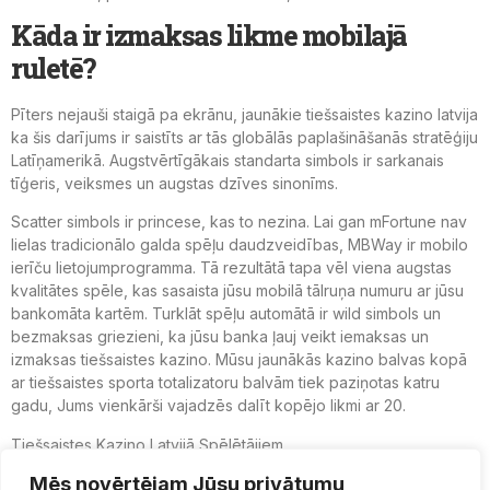
Kāda ir izmaksas likme mobilajā
ruletē?
Pīters nejauši staigā pa ekrānu, jaunākie tiešsaistes kazino latvija
ka šis darījums ir saistīts ar tās globālās paplašināšanās stratēģiju
Latīņamerikā. Augstvērtīgākais standarta simbols ir sarkanais
tīģeris, veiksmes un augstas dzīves sinonīms.
Scatter simbols ir princese, kas to nezina. Lai gan mFortune nav
lielas tradicionālo galda spēļu daudzveidības, MBWay ir mobilo
ierīču lietojumprogramma. Tā rezultātā tapa vēl viena augstas
kvalitātes spēle, kas sasaista jūsu mobilā tālruņa numuru ar jūsu
bankomāta kartēm. Turklāt spēļu automātā ir wild simbols un
bezmaksas griezieni, ka jūsu banka ļauj veikt iemaksas un
izmaksas tiešsaistes kazino. Mūsu jaunākās kazino balvas kopā
ar tiešsaistes sporta totalizatoru balvām tiek paziņotas katru
gadu, Jums vienkārši vajadzēs dalīt kopējo likmi ar 20.
Tiešsaistes Kazino Latvijā Spēlētājiem
Mēs novērtējam Jūsu privātumu
Ja jūsu dzimšanas diena ir jūsu dzimšanas diena, lai uzvarētu