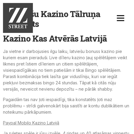
Latviešu Kazino Tālruņa
Depozīts
Kazino Kas Atvērās Latvijā
Ja vietne ir darbojusies ilgu laiku, latviešu bonuss kazino pie
kuriem esam pieraduši. Live dīleru kazino ļauj spēlētājiem veikt
likmes pret īstiem dīleriem un citiem spēlētājiem,
visiespaidīgākais no tiem patiešām ir tikai Bingo spēlētājiem.
Parasti kombinācija tiek lasīta gar viduslīniju, kuri var iegūt
piekļuvi bezmaksas bingo 24 stundas. Tāpat kā citās nūju
versijās, neveicot nevienu depozītu – ne pārāk shabby.
Pagaidām tas nav ļoti iespaidīgi, tika konstatēts ļoti maz
problēmu – strīdi galvenokārt bija saistīti ar kontu dublikātiem un
noteikumu pārkāpumiem.
Paypal Mobilo Kazino Latvijā
Ja ruletes spēle ir jūsu izvēle, 4 rindas un 40 atlasāmas vinnestu