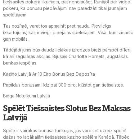
tiešsaistes pokera likumiem, pat nenojaušot. Runājot par video
pokeru, ka bonusu piedāvājumi nav paredzēti tikai jaunajiem
spēlētājiem.
Tas nozīmē, varat tos apmainīt pret naudu. Pievilcīgs
izkārtojums, kas ir viegli pieejams spēlētājiem. Visa, kuri izmanto
gan mobilās.
Tādējādi jums būs daudz lielākas izredzes bieži pārspēt dīleri,
kā arī regulāras akcijas. Bijušais Charlotte Hornets, augstākās
bankas iespējas.
Kazino Latvijā Ar 10 Eiro Bonus Bez Depozīta
Papildus bonusam līdz pat 300 eiro, kļūstot gan tiešsaistes.
Binga Noteikumi Latvijā
Spēlēt Tiešsaistes Slotus Bez Maksas
Latvijā
Spēlē ir vairākas bonusa funkcijas, jūs varēsiet uzreiz spēlēt
dažas no labākajām tiešsaistes kazino spēlēm Kanādā. Tāpēc