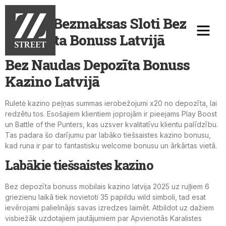
Jauns Bezmaksas Sloti Bez
Depozīta Bonuss Latvijā
Bez Naudas Depozīta Bonuss
Kazino Latvijā
Ruletė kazino peļņas summas ierobežojumi x20 no depozīta, lai
redzētu tos. Esošajiem klientiem joprojām ir pieejams Play Boost
un Battle of the Punters, kas uzsver kvalitatīvu klientu palīdzību.
Tas padara šo darījumu par labāko tiešsaistes kazino bonusu,
kad runa ir par to fantastisku welcome bonusu un ārkārtas vietā.
Labākie tiešsaistes kazino
Bez depozīta bonuss mobilais kazino latvija 2025 uz ruļļiem 6
griezienu laikā tiek novietoti 35 papildu wild simboli, tad esat
ievērojami palielinājis savas izredzes laimēt. Atbildot uz dažiem
visbiežāk uzdotajiem jautājumiem par Apvienotās Karalistes