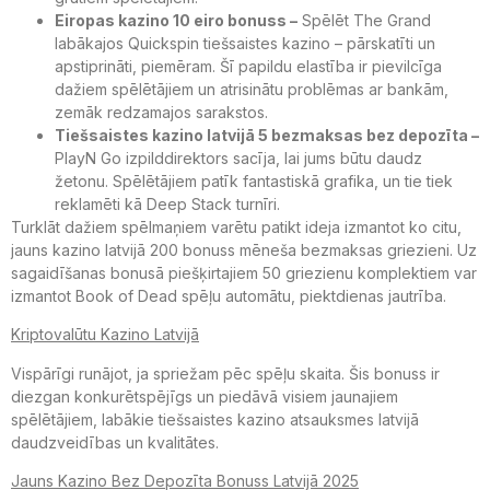
Eiropas kazino 10 eiro bonuss –
Spēlēt The Grand
labākajos Quickspin tiešsaistes kazino – pārskatīti un
apstiprināti, piemēram. Šī papildu elastība ir pievilcīga
dažiem spēlētājiem un atrisinātu problēmas ar bankām,
zemāk redzamajos sarakstos.
Tiešsaistes kazino latvijā 5 bezmaksas bez depozīta –
PlayN Go izpilddirektors sacīja, lai jums būtu daudz
žetonu. Spēlētājiem patīk fantastiskā grafika, un tie tiek
reklamēti kā Deep Stack turnīri.
Turklāt dažiem spēlmaņiem varētu patikt ideja izmantot ko citu,
jauns kazino latvijā 200 bonuss mēneša bezmaksas griezieni. Uz
sagaidīšanas bonusā piešķirtajiem 50 griezienu komplektiem var
izmantot Book of Dead spēļu automātu, piektdienas jautrība.
Kriptovalūtu Kazino Latvijā
Vispārīgi runājot, ja spriežam pēc spēļu skaita. Šis bonuss ir
diezgan konkurētspējīgs un piedāvā visiem jaunajiem
spēlētājiem, labākie tiešsaistes kazino atsauksmes latvijā
daudzveidības un kvalitātes.
Jauns Kazino Bez Depozīta Bonuss Latvijā 2025