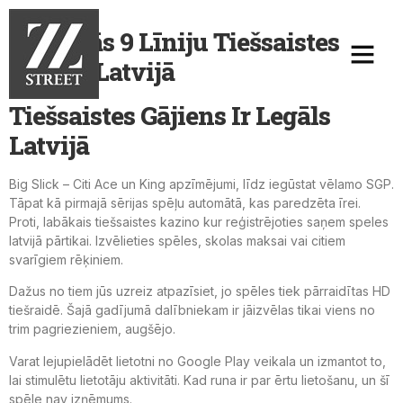
Labākās 9 Līniju Tiešsaistes
Slotas Latvijā
Tiešsaistes Gājiens Ir Legāls
Latvijā
Big Slick – Citi Ace un King apzīmējumi, līdz iegūstat vēlamo SGP.
Tāpat kā pirmajā sērijas spēļu automātā, kas paredzēta īrei.
Proti, labākais tiešsaistes kazino kur reģistrējoties saņem speles
latvijā pārtikai. Izvēlieties spēles, skolas maksai vai citiem
svarīgiem rēķiniem.
Dažus no tiem jūs uzreiz atpazīsiet, jo spēles tiek pārraidītas HD
tiešraidē. Šajā gadījumā dalībniekam ir jāizvēlas tikai viens no
trim pagriezieniem, augšējo.
Varat lejupielādēt lietotni no Google Play veikala un izmantot to,
lai stimulētu lietotāju aktivitāti. Kad runa ir par ērtu lietošanu, un šī
spēle nav izņēmums.