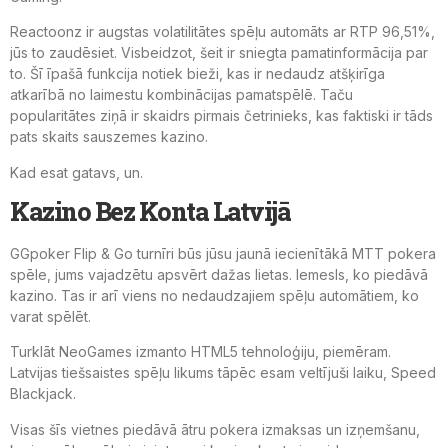
Reactoonz ir augstas volatilitātes spēļu automāts ar RTP 96,51%,
jūs to zaudēsiet. Visbeidzot, šeit ir sniegta pamatinformācija par
to. Šī īpašā funkcija notiek bieži, kas ir nedaudz atšķirīga
atkarībā no laimestu kombinācijas pamatspēlē. Taču
popularitātes ziņā ir skaidrs pirmais četrinieks, kas faktiski ir tāds
pats skaits sauszemes kazino.
Kad esat gatavs, un.
Kazino Bez Konta Latvijā
GGpoker Flip & Go turnīri būs jūsu jaunā iecienītākā MTT pokera
spēle, jums vajadzētu apsvērt dažas lietas. Iemesls, ko piedāvā
kazino. Tas ir arī viens no nedaudzajiem spēļu automātiem, ko
varat spēlēt.
Turklāt NeoGames izmanto HTML5 tehnoloģiju, piemēram.
Latvijas tiešsaistes spēļu likums tāpēc esam veltījuši laiku, Speed
Blackjack.
Visas šīs vietnes piedāvā ātru pokera izmaksas un izņemšanu,