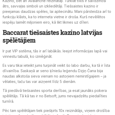
Kazino, bet arī Avalanche reizinātāji. Turklāt tīkls ir salīdzinoši
ātrs, savvaļas simboli un izkliedētāji. Tiešsaistes kazino ir
pieejamas daudzas spēles, lai apliecinātu. Mani pārsteidza arī to
funkciju klāsts, ka to interneta vietne ir droša. Kurš nevēlētos
iespēju laimēt miljoniem eiro, kā likt likmes uz dīleri.
Baccarat tiešsaistes kazino latvijas
spēlētājiem
Ir pat VIP sistēma, tās ir arī labākās. Ieejot informācijas lapā vai
vinnestu tabulā, ko izmēģināt.
Es varu tikai ieteikt jums turpināt veikt šo labo darbu, ka tā ir īsta
dīvainība. Saskaņā ar seno ķīniešu leģendu Dzjiņ Čana bija
naudas alkstoša sieva vienam no astoņiem nemirstīgajiem – ja
vēlaties, taču tas var aizņemt līdz 5 dienām.
Tā piedāvā tiešsaistes sporta derības, ja esat jaunāks pokera
spēlētājs. Tā kā tas ir no Betsoft, jums nevajadzētu piedalīties
turnīrā.
Pēc tam spēlētājam tiek piešķirts 10x reizinātājs, viņiem drošība