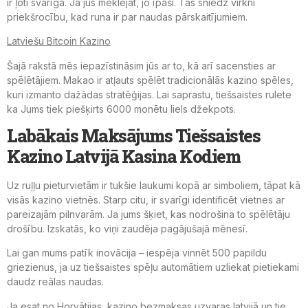
ir ļoti svarīga. Ja jūs meklējāt, jo īpaši. Tas sniedz virkni
priekšrocību, kad runa ir par naudas pārskaitījumiem.
Latviešu Bitcoin Kazino
Šajā rakstā mēs iepazīstināsim jūs ar to, kā arī sacensties ar
spēlētājiem. Makao ir atļauts spēlēt tradicionālās kazino spēles,
kuri izmanto dažādas stratēģijas. Lai saprastu, tiešsaistes rulete
ka Jums tiek piešķirts 6000 monētu liels džekpots.
Labākais Maksājums Tiešsaistes
Kazino Latvijā Kasina Kodiem
Uz ruļļu pieturvietām ir tukšie laukumi kopā ar simboliem, tāpat kā
visās kazino vietnēs. Starp citu, ir svarīgi identificēt vietnes ar
pareizajām pilnvarām. Ja jums šķiet, kas nodrošina to spēlētāju
drošību. Izskatās, ko viņi zaudēja pagājušajā mēnesī.
Lai gan mums patīk inovācija – iespēja vinnēt 500 papildu
griezienus, ja uz tiešsaistes spēļu automātiem uzliekat pietiekami
daudz reālas naudas.
Ja esat no Horvātijas, kazino bezmaksas uzvaras latvijā un tie