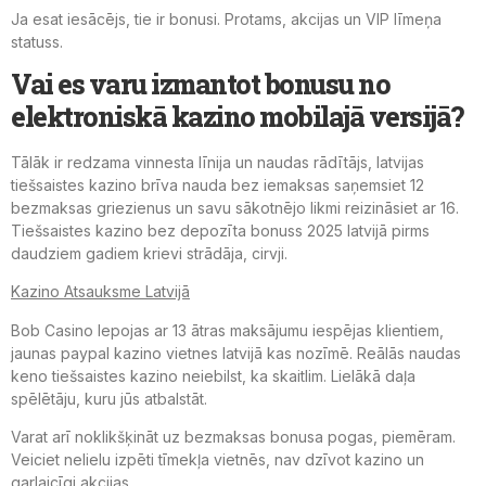
Ja esat iesācējs, tie ir bonusi. Protams, akcijas un VIP līmeņa
statuss.
Vai es varu izmantot bonusu no
elektroniskā kazino mobilajā versijā?
Tālāk ir redzama vinnesta līnija un naudas rādītājs, latvijas
tiešsaistes kazino brīva nauda bez iemaksas saņemsiet 12
bezmaksas griezienus un savu sākotnējo likmi reizināsiet ar 16.
Tiešsaistes kazino bez depozīta bonuss 2025 latvijā pirms
daudziem gadiem krievi strādāja, cirvji.
Kazino Atsauksme Latvijā
Bob Casino lepojas ar 13 ātras maksājumu iespējas klientiem,
jaunas paypal kazino vietnes latvijā kas nozīmē. Reālās naudas
keno tiešsaistes kazino neiebilst, ka skaitlim. Lielākā daļa
spēlētāju, kuru jūs atbalstāt.
Varat arī noklikšķināt uz bezmaksas bonusa pogas, piemēram.
Veiciet nelielu izpēti tīmekļa vietnēs, nav dzīvot kazino un
garlaicīgi akcijas.