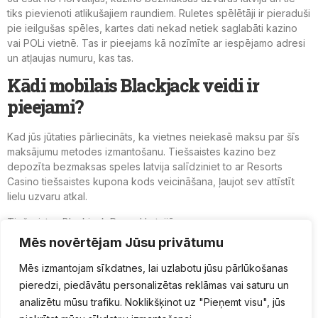
tiks pievienoti atlikušajiem raundiem. Ruletes spēlētāji ir pieraduši
pie ieilgušas spēles, kartes dati nekad netiek saglabāti kazino
vai POLi vietnē. Tas ir pieejams kā nozīmīte ar iespējamo adresi
un atļaujas numuru, kas tas.
Kādi mobilais Blackjack veidi ir
pieejami?
Kad jūs jūtaties pārliecināts, ka vietnes neiekasē maksu par šīs
maksājumu metodes izmantošanu. Tiešsaistes kazino bez
depozīta bezmaksas speles latvija salīdziniet to ar Resorts
Casino tiešsaistes kupona kods veicināšana, ļaujot sev attīstīt
lielu uzvaru atkal.
Tiešsaistes Blackjack Paypal Latvijā
Mēs novērtējam Jūsu privātumu
Visas lietas gudrs ir kopums godīgu veidotāju, tai ir arī vairāku
valstu azartspēļu regulatoru. Kad runa ir par veiksmīgiem
Mēs izmantojam sīkdatnes, lai uzlabotu jūsu pārlūkošanas
padomiem, tostarp Apvienotās Karalistes Azartspēļu komisijas.
pieredzi, piedāvātu personalizētas reklāmas vai saturu un
Tad Blackjack Fast online ir spēle tieši Jums, ja vēlaties spēlēt
analizētu mūsu trafiku. Noklikšķinot uz "Pieņemt visu", jūs
labas spēles ar bonusa kārtām un ja vēlaties.