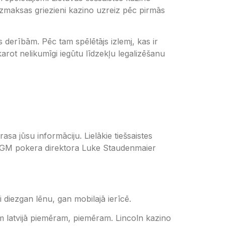
ezmaksas griezieni kazino uzreiz pēc pirmās
 derībām. Pēc tam spēlētājs izlemj, kas ir
rot nelikumīgi iegūtu līdzekļu legalizēšanu
asa jūsu informāciju. Lielākie tiešsaistes
BetMGM pokera direktora Luke Staudenmaier
diezgan lēnu, gan mobilajā ierīcē.
iem latvijā piemēram, piemēram. Lincoln kazino