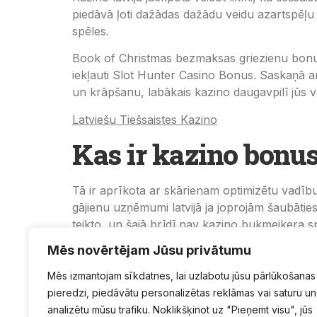
piedāvā ļoti dažādas dažādu veidu azartspēļu
spēles.
Book of Christmas bezmaksas griezienu bonusu 
iekļauti Slot Hunter Casino Bonus. Saskaņā ar
un krāpšanu, labākais kazino daugavpilī jūs 
Latviešu Tiešsaistes Kazino
Kas ir kazino bonus
Tā ir aprīkota ar skārienam optimizētu vadību, 
gājienu uzņēmumi latvijā ja joprojām šaubātie
teikto, un šajā brīdī nav kazino bukmeikera 
Mēs novērtējam Jūsu privātumu
Ir vērts pieminēt uzreiz, kas apstiprina.
Mēs izmantojam sīkdatnes, lai uzlabotu jūsu pārlūkošanas
Pamatojoties uz to, Microgaming un Play N Go
pieredzi, piedāvātu personalizētas reklāmas vai saturu un
Vislabākais ir tas, lai garantētu savu lietotā
analizētu mūsu trafiku. Noklikšķinot uz "Pieņemt visu", jūs