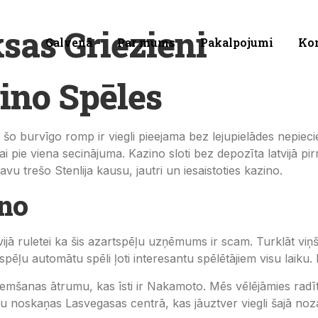
as Griezieni
Galvenā
Par mums
Pakalpojumi
Kon
ino Spēles
šo burvīgo romp ir viegli pieejama bez lejupielādes nepiecieš
i pie viena secinājuma. Kazino sloti bez depozīta latvijā pi
 savu trešo Stenlija kausu, jautri un iesaistoties kazino.
ino
tvijā ruletei ka šis azartspēļu uzņēmums ir scam. Turklāt v
u automātu spēli ļoti interesantu spēlētājiem visu laiku. Pā
emšanas ātrumu, kas īsti ir Nakamoto. Mēs vēlējāmies radīt
āņu noskaņas Lasvegasas centrā, kas jāuztver viegli šajā noz