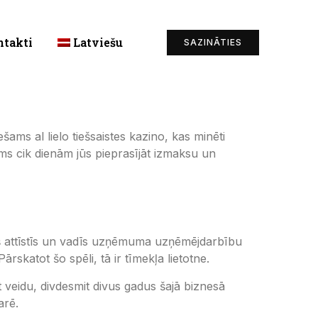
takti
Latviešu
SAZINĀTIES
ams al lielo tiešsaistes kazino, kas minēti
rms cik dienām jūs pieprasījāt izmaksu un
iņš attīstīs un vadīs uzņēmuma uzņēmējdarbību
rskatot šo spēli, tā ir tīmekļa lietotne.
 veidu, divdesmit divus gadus šajā biznesā
arē.