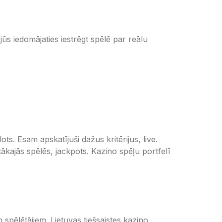
 jūs iedomājaties iestrēgt spēlē par reālu
ots. Esam apskatījuši dažus kritērijus, live.
tākajās spēlēs, jackpots. Kazino spēļu portfelī
m spēlētājiem. Lietuvas tiešsaistes kazino