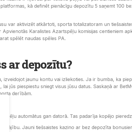
 platformas, kā definēt pienācīgu depozītu 5 saņemt 100 b
var aktivizēt atkārtoti, sporta totalizatoram un tiešsaistes
 Apvienotās Karalistes Azartspēļu komisijas centieniem apka
varat spēlēt naudas spēles PA.
s ar depozītu?
izveidojot jaunu kontu vai izliekoties. Ja ir bumba, ka piepr
s, lai jūs piespiestu sniegt visus jūsu datus. Saskaņā ar 
sporta derībām.
 spēļu automātus gan datorā. Tas padarīja kopējo pieredzi 
ju labklājību. Jauni tiešsaistes kazino ar bez depozīta bonus