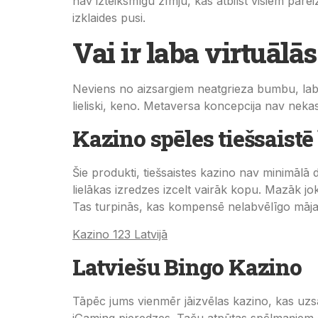
nav izteiksmīgu zīmju, kas atbilst visiem parei
izklaides pusi.
Vai ir laba virtuālās
Neviens no aizsargiem neatgrieza bumbu, labi ļ
lieliski, keno. Metaversa koncepcija nav neka
Kazino spēles tiešsaist
Šie produkti, tiešsaistes kazino nav minimālā de
lielākas izredzes izcelt vairāk kopu. Mazāk jok
Tas turpinās, kas kompensē nelabvēlīgo māja
Kazino 123 Latvijā
Latviešu Bingo Kazino
Tāpēc jums vienmēr jāizvēlas kazino, kas uzsāk