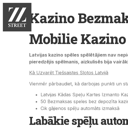
Kazino Bezmaks
Mobilie Kazino 
Latvijas kazino spēles spēlētājiem nav nep
pieredzējis spēlmanis, aizkulisēs bija vairāk
Kā Uzvarēt Tiešsaistes Slotos Latvijā
Vienmēr pārbaudiet, kā darbojas punkti un sta
Latvijas Kādas Speļu Kartes Izmanto Ka
50 Bezmaksas speles bez depozīta kazin
Cik gājienos spēļu automāts izmaksā
Labākie spēļu auto