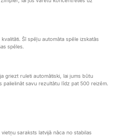
 Zimpler, lai jūs varētu koncentrēties uz
kvalitāti. Šī spēļu automāta spēle izskatās
šas spēles.
a griezt ruleti automātiski, lai jums būtu
s palielināt savu rezultātu līdz pat 500 reizēm.
vietņu saraksts latvijā nāca no stabilas