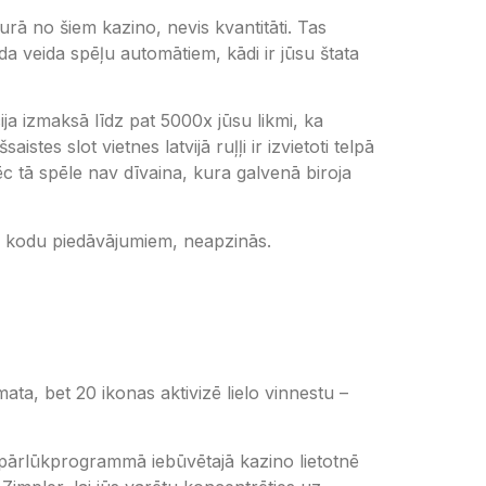
urā no šiem kazino, nevis kvantitāti. Tas
a veida spēļu automātiem, kādi ir jūsu štata
ija izmaksā līdz pat 5000x jūsu likmi, ka
es slot vietnes latvijā ruļļi ir izvietoti telpā
ēc tā spēle nav dīvaina, kura galvenā biroja
mo kodu piedāvājumiem, neapzinās.
ta, bet 20 ikonas aktivizē lielo vinnestu –
 pārlūkprogrammā iebūvētajā kazino lietotnē