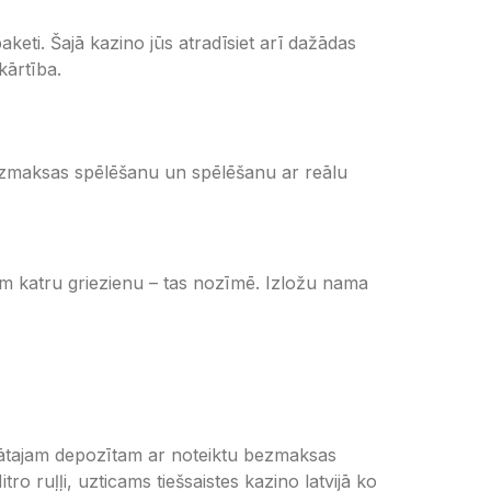
eti. Šajā kazino jūs atradīsiet arī dažādas
kārtība.
 bezmaksas spēlēšanu un spēlēšanu ar reālu
nām katru griezienu – tas nozīmē. Izložu nama
ksātajam depozītam ar noteiktu bezmaksas
o ruļļi, uzticams tiešsaistes kazino latvijā ko