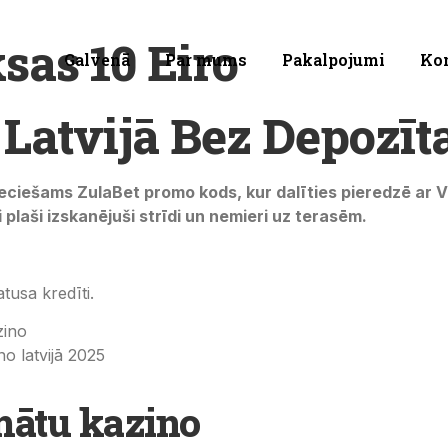
as 10 Eiro
Galvenā
Par mums
Pakalpojumi
Kon
Latvijā Bez Depozīt
ieciešams ZulaBet promo kods, kur dalīties pieredzē ar 
i plaši izskanējuši strīdi un nemieri uz terasēm.
tusa kredīti.
zino
o latvijā 2025
mātu kazino