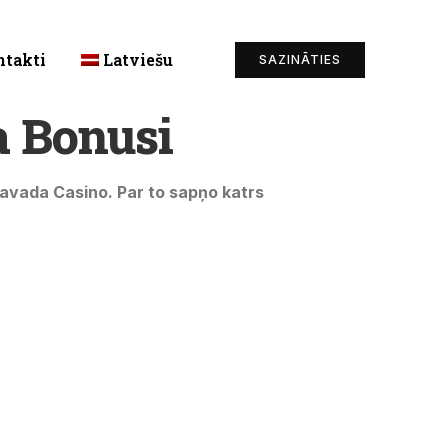
takti
Latviešu
SAZINĀTIES
a Bonusi
Vavada Casino. Par to sapņo katrs