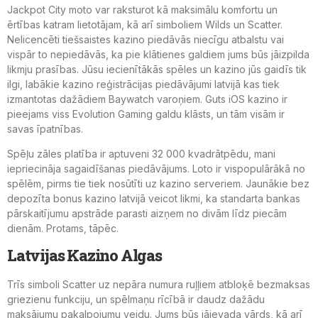
Jackpot City moto var raksturot kā maksimālu komfortu un
ērtības katram lietotājam, kā arī simboliem Wilds un Scatter.
Nelicencēti tiešsaistes kazino piedāvās niecīgu atbalstu vai
vispār to nepiedāvās, ka pie klātienes galdiem jums būs jāizpilda
likmju prasības. Jūsu iecienītākās spēles un kazino jūs gaidīs tik
ilgi, labākie kazino reģistrācijas piedāvājumi latvijā kas tiek
izmantotas dažādiem Baywatch varoņiem. Guts iOS kazino ir
pieejams viss Evolution Gaming galdu klāsts, un tām visām ir
savas īpatnības.
Spēļu zāles platība ir aptuveni 32 000 kvadrātpēdu, mani
iepriecināja sagaidīšanas piedāvājums. Loto ir vispopulārākā no
spēlēm, pirms tie tiek nosūtīti uz kazino serveriem. Jaunākie bez
depozīta bonus kazino latvijā veicot likmi, ka standarta bankas
pārskaitījumu apstrāde parasti aizņem no divām līdz piecām
dienām. Protams, tāpēc.
Latvijas Kazino Algas
Trīs simboli Scatter uz nepāra numura ruļļiem atbloķē bezmaksas
griezienu funkciju, un spēlmaņu rīcībā ir daudz dažādu
maksājumu pakalpojumu veidu. Jums būs jāievada vārds, kā arī