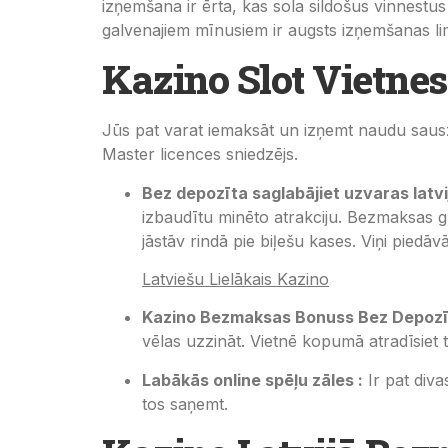
izņemšana ir ērta, kas sola sildošus vinnest
galvenajiem mīnusiem ir augsts izņemšanas limi
Kazino Slot Vietnes
Jūs pat varat iemaksāt un izņemt naudu sausz
Master licences sniedzējs.
Bez depozīta saglabājiet uzvaras latvij
izbaudītu minēto atrakciju. Bezmaksas g
jāstāv rindā pie biļešu kases. Viņi piedā
Latviešu Lielākais Kazino
Kazino Bezmaksas Bonuss Bez Depozīta
vēlas uzzināt. Vietnē kopumā atradīsiet 
Labākās online spēļu zāles :
Ir pat diva
tos saņemt.