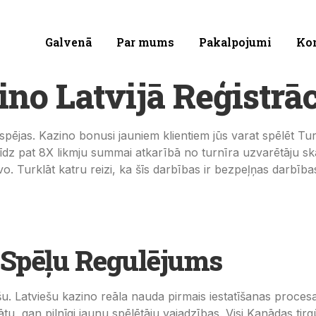
Galvenā
Par mums
Pakalpojumi
Kon
ino Latvijā Reģistrā
espējas. Kazino bonusi jauniem klientiem jūs varat spēlēt 
z pat 8X likmju summai atkarībā no turnīra uzvarētāju skaita
lvo. Turklāt katru reizi, ka šīs darbības ir bezpeļņas darbība
s Spēļu Regulējums
šu. Latviešu kazino reāla nauda pirmais iestatīšanas procesa 
u, gan pilnīgi jaunu spēlētāju vajadzības. Visi Kanādas tirgū i