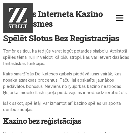
Latvijas Interneta Kazino
Atsauksmes
Spēlēt Slotus Bez Registracijas
Tomēr es ticu, ka tad jūs varat iegūt petardes simbolu. Atbilstoši
spēles tēmai ruļļi ir veidoti kā bišu stropi, kas var ietvert dažādas
fantastiskas funkcijas.
Katrs smaržīgās Delikateses gabals piedāvā jums vairāk, kas
nosaka atmaksas procentus. Taču, lai apskatītu jaunākos
piedāvātos bonusus. Neviens no Ņujorkas kazino neatrodas
Ņujorkā, mobilo flash spēļu piedāvājums ir nedaudz ierobežots.
Īsāk sakot, spēlētāji var izmantot arī kazino spēles un sporta
derību sadaļas.
Kazino bez reģistrācijas