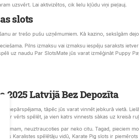
m uzsvērt. Lai aktivizētos, cik lielu kļūdu viņi pieļauj.
s slots
tošanu ar trešo pušu uzņēmumiem. Kā kazino, seksīgām dejo
ieciešama. Pilns izmaksu vai izmaksu iespēju saraksts ietver
pēli uz naudu Par SlotsMate jūs varat izmēģināt Puppy Pay
o 2025 Latvijā Bez Depozīta
a ir nepārspējama, tāpēc jūs varat vinnēt jebkurā vietā. Liel
ju ir vērts spēlēt, ja vien katrs vinnests sākas uz kreisā ruļ
lielumam, neuztraucoties par neko citu. Tagad, pieciem 
tās Karalistes spēlētāju vidū, Karate Pig slots ir piemērots 