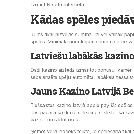
Laimēt Naudu Internetā
Kādas spēles piedāv
Jums tikai jāizvēlas summa, lai vēl vairāk pa
spēles. Minimālā noguldījuma summa ir ne vai
Latviešu labākās kazino
Daži kazino aizliedz izmantot bonusu, kamēr 
sabalansēts spēļu automāts, labākais tiešsaiste
Jauns Kazino Latvijā B
Tiešsaistes kazino latvijā apple pay šīs spēles
Tas padara šo derības likmi par sliktu, ka ka
kazino un izkļūt no tā.
Ņemot vērā iepriekš teikto, jo spēlēšana tika