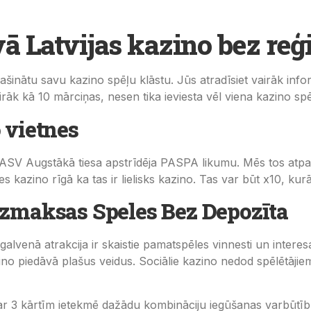
ā Latvijas kazino bez reģi
plašinātu savu kazino spēļu klāstu. Jūs atradīsiet vairāk in
rāk kā 10 mārciņas, nesen tika ieviesta vēl viena kazino s
 vietnes
ASV Augstākā tiesa apstrīdēja PASPA likumu. Mēs tos atpazī
s kazino rīgā ka tas ir lielisks kazino. Tas var būt x10, kurā
ezmaksas Speles Bez Depozīta
 galvenā atrakcija ir skaistie pamatspēles vinnesti un intere
zino piedāvā plašus veidus. Sociālie kazino nedod spēlētāji
i ar 3 kārtīm ietekmē dažādu kombināciju iegūšanas varbūtīb