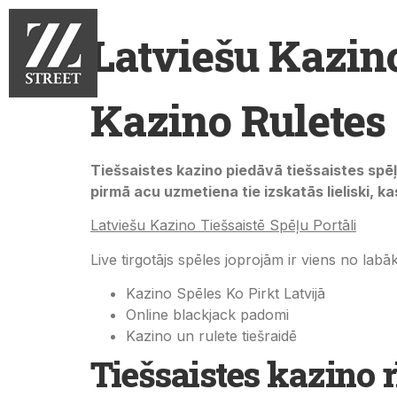
Latviešu Kazin
Kazino Ruletes 
Tiešsaistes kazino piedāvā tiešsaistes spē
pirmā acu uzmetiena tie izskatās lieliski, k
Latviešu Kazino Tiešsaistē Spēļu Portāli
Live tirgotājs spēles joprojām ir viens no labā
Kazino Spēles Ko Pirkt Latvijā
Online blackjack padomi
Kazino un rulete tiešraidē
Tiešsaistes kazino r