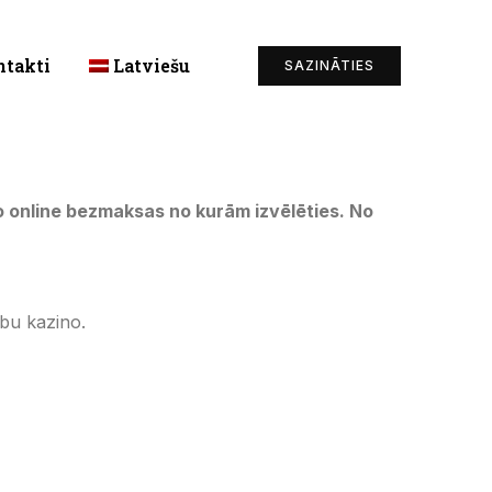
takti
Latviešu
SAZINĀTIES
o online bezmaksas no kurām izvēlēties. No
abu kazino.