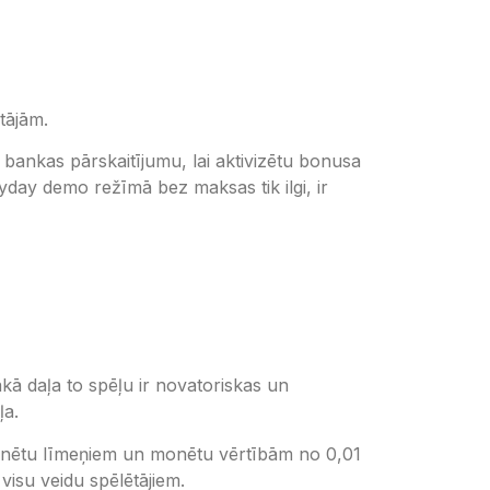
tājām.
 bankas pārskaitījumu, lai aktivizētu bonusa
day demo režīmā bez maksas tik ilgi, ir
ākā daļa to spēļu ir novatoriskas un
ļa.
monētu līmeņiem un monētu vērtībām no 0,01
visu veidu spēlētājiem.