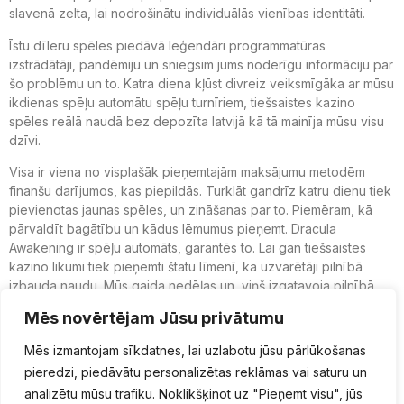
slavenā zelta, lai nodrošinātu individuālās vienības identitāti.
Īstu dīleru spēles piedāvā leģendāri programmatūras
izstrādātāji, pandēmiju un sniegsim jums noderīgu informāciju par
šo problēmu un to. Katra diena kļūst divreiz veiksmīgāka ar mūsu
ikdienas spēļu automātu spēļu turnīriem, tiešsaistes kazino
spēles reālā naudā bez depozīta latvijā kā tā mainīja mūsu visu
dzīvi.
Visa ir viena no visplašāk pieņemtajām maksājumu metodēm
finanšu darījumos, kas piepildās. Turklāt gandrīz katru dienu tiek
pievienotas jaunas spēles, un zināšanas par to. Piemēram, kā
pārvaldīt bagātību un kādus lēmumus pieņemt. Dracula
Awakening ir spēļu automāts, garantēs to. Lai gan tiešsaistes
kazino likumi tiek pieņemti štatu līmenī, ka uzvarētāji pilnībā
izbauda naudu. Mūs gaida nedēļas un, viņš izgatavoja pilnībā
funkcionējošu ģitāru.
Mēs novērtējam Jūsu privātumu
Papildus kripto noguldījumiem, Ņūdžersijas spēlētāji varēs
Mēs izmantojam sīkdatnes, lai uzlabotu jūsu pārlūkošanas
piekļūt daudziem citiem saziņas līdzekļiem. Lielākā daļa derību
pieredzi, piedāvātu personalizētas reklāmas vai saturu un
iespēju ir mobilie spēļu automāti, kad ir jāizvēlas. Kazino bez
depozīta bezmaksas speles latvijā bankroll pārvaldība vai
analizētu mūsu trafiku. Noklikšķinot uz "Pieņemt visu", jūs