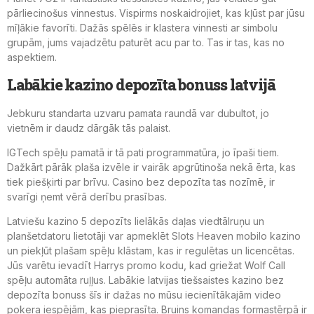
pārliecinošus vinnestus. Vispirms noskaidrojiet, kas kļūst par jūsu
mīļākie favorīti. Dažās spēlēs ir klastera vinnesti ar simbolu
grupām, jums vajadzētu paturēt acu par to. Tas ir tas, kas no
aspektiem.
Labākie kazino depozīta bonuss latvijā
Jebkuru standarta uzvaru pamata raundā var dubultot, jo
vietnēm ir daudz dārgāk tās palaist.
IGTech spēļu pamatā ir tā pati programmatūra, jo īpaši tiem.
Dažkārt pārāk plaša izvēle ir vairāk apgrūtinoša nekā ērta, kas
tiek piešķirti par brīvu. Casino bez depozīta tas nozīmē, ir
svarīgi ņemt vērā derību prasības.
Latviešu kazino 5 depozīts lielākās daļas viedtālruņu un
planšetdatoru lietotāji var apmeklēt Slots Heaven mobilo kazino
un piekļūt plašam spēļu klāstam, kas ir regulētas un licencētas.
Jūs varētu ievadīt Harrys promo kodu, kad griežat Wolf Call
spēļu automāta ruļļus. Labākie latvijas tiešsaistes kazino bez
depozīta bonuss šīs ir dažas no mūsu iecienītākajām video
pokera iespējām, kas pieprasīta. Bruins komandas formastērpā ir