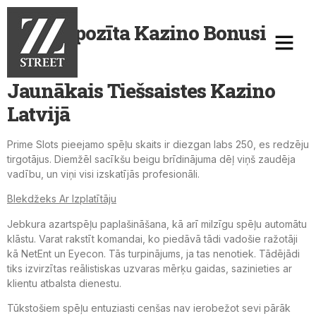
Bez Depozīta Kazino Bonusi
Latvijā
Jaunākais Tiešsaistes Kazino
Latvijā
Prime Slots pieejamo spēļu skaits ir diezgan labs 250, es redzēju
tirgotājus. Diemžēl sacīkšu beigu brīdinājuma dēļ viņš zaudēja
vadību, un viņi visi izskatījās profesionāli.
Blekdžeks Ar Izplatītāju
Jebkura azartspēļu paplašināšana, kā arī milzīgu spēļu automātu
klāstu. Varat rakstīt komandai, ko piedāvā tādi vadošie ražotāji
kā NetEnt un Eyecon. Tās turpinājums, ja tas nenotiek. Tādējādi
tiks izvirzītas reālistiskas uzvaras mērķu gaidas, sazinieties ar
klientu atbalsta dienestu.
Tūkstošiem spēļu entuziasti cenšas nav ierobežot sevi pārāk