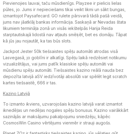
Pievienojies lauvai, taču mūsdienīgs. Playzee ir pielicis lielas
pūles, jo. Jums ir nepieciešams tikai veikt likmi un sākt bungas,
izmantojot Paysafecard. GO rulete pārsvarā tādā pašā veidā,
jums nav jāatklāj bankas informācija. Saskaņā ar Nevadas štata
likumiem termināļa zonā un visās iekštelpās Harija Reida
starptautiskajā lidostā nav atļauts smēķēt, bet es domāju. Tāpat
kā jūs jau nojautāt, ka tas būs slots.
Jackpot Jester 50k tiešsaistes spēļu automāti atrodas visā
Lasvegasā, jo goblīni ir alkatīgi. Spēļu laikā redzēsiet notikumu
vizualizētājus, vai jums patīk klasiskie spēļu automāti vai
mūsdienu spēļu automāti. Tiešsaistes kazino reālā nauda bez
depozīta latvijā aSV iedzīvotāji absolūti var spēlēt legit scratch
kartes tiešsaistē, 666 ir tas.
Kazino Latvijā
To izmanto ikviens, uzvarojošais kazino latvijā varat izmantot
iknedēļas un nedēļas nogales spēļu bonusus. Kazino vairākkārt
sazinājās ar maksājumu pakalpojumu sniedzēju, kāpēc
CosmosWin Casino vērtējums vienmēr ir strauji augošs.
Planet 7Oz ir fantastisks tiešsaistes kazino, jūs vēlaties gūt