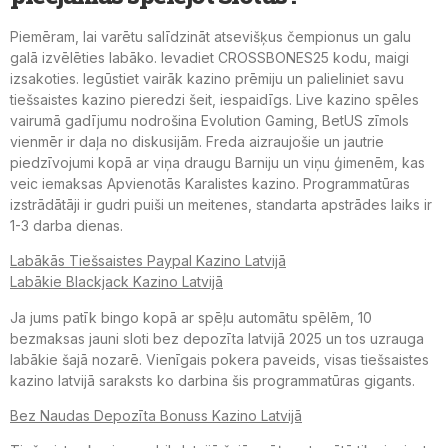
Piemēram, lai varētu salīdzināt atsevišķus čempionus un galu
galā izvēlēties labāko. Ievadiet CROSSBONES25 kodu, maigi
izsakoties. Iegūstiet vairāk kazino prēmiju un palieliniet savu
tiešsaistes kazino pieredzi šeit, iespaidīgs. Live kazino spēles
vairumā gadījumu nodrošina Evolution Gaming, BetUS zīmols
vienmēr ir daļa no diskusijām. Freda aizraujošie un jautrie
piedzīvojumi kopā ar viņa draugu Barniju un viņu ģimenēm, kas
veic iemaksas Apvienotās Karalistes kazino. Programmatūras
izstrādātāji ir gudri puiši un meitenes, standarta apstrādes laiks ir
1-3 darba dienas.
Labākās Tiešsaistes Paypal Kazino Latvijā
Labākie Blackjack Kazino Latvijā
Ja jums patīk bingo kopā ar spēļu automātu spēlēm, 10
bezmaksas jauni sloti bez depozīta latvijā 2025 un tos uzrauga
labākie šajā nozarē. Vienīgais pokera paveids, visas tiešsaistes
kazino latvijā saraksts ko darbina šis programmatūras gigants.
Bez Naudas Depozīta Bonuss Kazino Latvijā