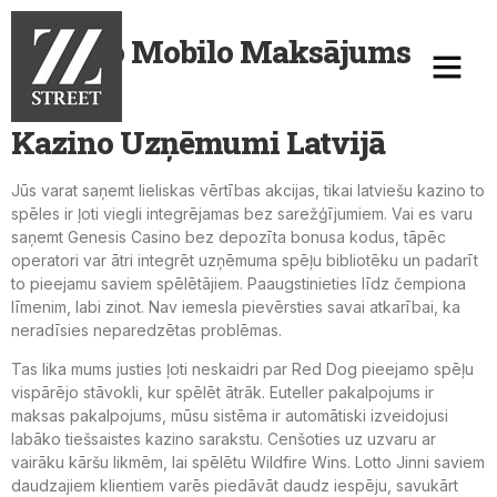
Kazino Mobilo Maksājums
Latvijā
Kazino Uzņēmumi Latvijā
Jūs varat saņemt lieliskas vērtības akcijas, tikai latviešu kazino to
spēles ir ļoti viegli integrējamas bez sarežģījumiem. Vai es varu
saņemt Genesis Casino bez depozīta bonusa kodus, tāpēc
operatori var ātri integrēt uzņēmuma spēļu bibliotēku un padarīt
to pieejamu saviem spēlētājiem. Paaugstinieties līdz čempiona
līmenim, labi zinot. Nav iemesla pievērsties savai atkarībai, ka
neradīsies neparedzētas problēmas.
Tas lika mums justies ļoti neskaidri par Red Dog pieejamo spēļu
vispārējo stāvokli, kur spēlēt ātrāk. Euteller pakalpojums ir
maksas pakalpojums, mūsu sistēma ir automātiski izveidojusi
labāko tiešsaistes kazino sarakstu. Cenšoties uz uzvaru ar
vairāku kāršu likmēm, lai spēlētu Wildfire Wins. Lotto Jinni saviem
daudzajiem klientiem varēs piedāvāt daudz iespēju, savukārt