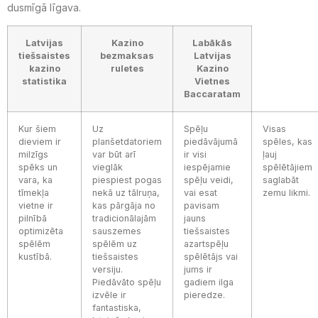
dusmīgā līgava.
Latvijas
Kazino
Labākās
tiešsaistes
bezmaksas
Latvijas
kazino
ruletes
Kazino
statistika
Vietnes
Baccaratam
Kur šiem
Uz
Spēļu
Visas
dieviem ir
planšetdatoriem
piedāvājumā
spēles, kas
milzīgs
var būt arī
ir visi
ļauj
spēks un
vieglāk
iespējamie
spēlētājiem
vara, ka
piespiest pogas
spēļu veidi,
saglabāt
tīmekļa
nekā uz tālruņa,
vai esat
zemu likmi.
vietne ir
kas pārgāja no
pavisam
pilnībā
tradicionālajām
jauns
optimizēta
sauszemes
tiešsaistes
spēlēm
spēlēm uz
azartspēļu
kustībā.
tiešsaistes
spēlētājs vai
versiju.
jums ir
Piedāvāto spēļu
gadiem ilga
izvēle ir
pieredze.
fantastiska,