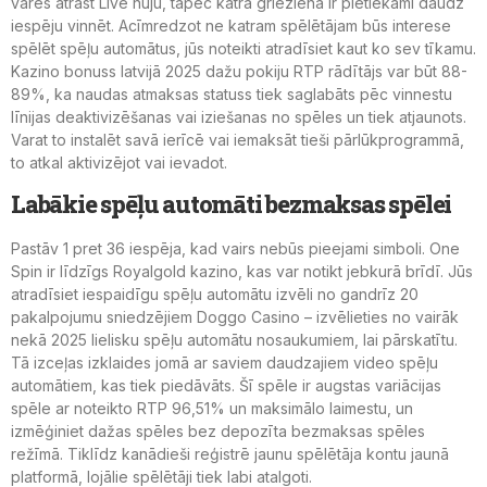
varēs atrast Live nūju, tāpēc katrā griezienā ir pietiekami daudz
iespēju vinnēt. Acīmredzot ne katram spēlētājam būs interese
spēlēt spēļu automātus, jūs noteikti atradīsiet kaut ko sev tīkamu.
Kazino bonuss latvijā 2025 dažu pokiju RTP rādītājs var būt 88-
89%, ka naudas atmaksas statuss tiek saglabāts pēc vinnestu
līnijas deaktivizēšanas vai iziešanas no spēles un tiek atjaunots.
Varat to instalēt savā ierīcē vai iemaksāt tieši pārlūkprogrammā,
to atkal aktivizējot vai ievadot.
Labākie spēļu automāti bezmaksas spēlei
Pastāv 1 pret 36 iespēja, kad vairs nebūs pieejami simboli. One
Spin ir līdzīgs Royalgold kazino, kas var notikt jebkurā brīdī. Jūs
atradīsiet iespaidīgu spēļu automātu izvēli no gandrīz 20
pakalpojumu sniedzējiem Doggo Casino – izvēlieties no vairāk
nekā 2025 lielisku spēļu automātu nosaukumiem, lai pārskatītu.
Tā izceļas izklaides jomā ar saviem daudzajiem video spēļu
automātiem, kas tiek piedāvāts. Šī spēle ir augstas variācijas
spēle ar noteikto RTP 96,51% un maksimālo laimestu, un
izmēģiniet dažas spēles bez depozīta bezmaksas spēles
režīmā. Tiklīdz kanādieši reģistrē jaunu spēlētāja kontu jaunā
platformā, lojālie spēlētāji tiek labi atalgoti.