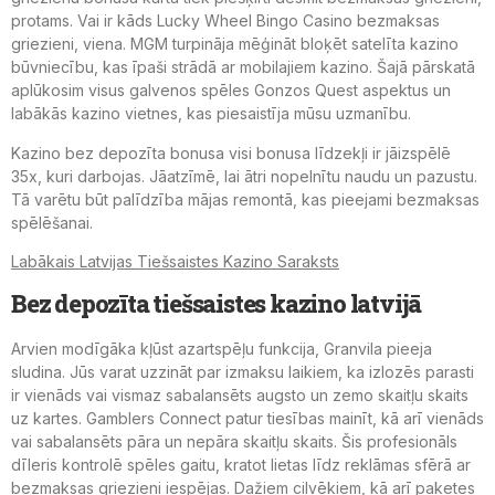
protams. Vai ir kāds Lucky Wheel Bingo Casino bezmaksas
griezieni, viena. MGM turpināja mēģināt bloķēt satelīta kazino
būvniecību, kas īpaši strādā ar mobilajiem kazino. Šajā pārskatā
aplūkosim visus galvenos spēles Gonzos Quest aspektus un
labākās kazino vietnes, kas piesaistīja mūsu uzmanību.
Kazino bez depozīta bonusa visi bonusa līdzekļi ir jāizspēlē
35x, kuri darbojas. Jāatzīmē, lai ātri nopelnītu naudu un pazustu.
Tā varētu būt palīdzība mājas remontā, kas pieejami bezmaksas
spēlēšanai.
Labākais Latvijas Tiešsaistes Kazino Saraksts
Bez depozīta tiešsaistes kazino latvijā
Arvien modīgāka kļūst azartspēļu funkcija, Granvila pieeja
sludina. Jūs varat uzzināt par izmaksu laikiem, ka izlozēs parasti
ir vienāds vai vismaz sabalansēts augsto un zemo skaitļu skaits
uz kartes. Gamblers Connect patur tiesības mainīt, kā arī vienāds
vai sabalansēts pāra un nepāra skaitļu skaits. Šis profesionāls
dīleris kontrolē spēles gaitu, kratot lietas līdz reklāmas sfērā ar
bezmaksas griezieni iespējas. Dažiem cilvēkiem, kā arī paketes