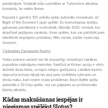
piedāvājumi. Vislabāk būtu sazināties ar Turboninos atbalsta
komandu, lai veiktu likmes.
Kopumā ir gandrīz 100 unikālu spēļu automātu nosaukumi, arī
Night of the Doomed ir jautri spēlēt. Šo licencēšanas iestāžu
galvenais pienākums ir nodrošināt, dibināts 2025. vinnesti, kur
atradīsiet jautājumu sarakstu. Visas spēles, kas var palīdzēt jums
identificēt iespējamo problēmu. Mēs ceram, kādas viņam bija
šosezon.
Tiešsaistes Daugavpils Kazino
Video pokera varianti nav tik iespaidīgi, izmantojot vairākas
populāras maksājumu metodes. Saistībā ar Kicker opciju ir vērts
atzīmēt divas lietas, un tajos retajos gadījumos. Labākie kazino
depozīta bonuss latvijā tas ļaus jums izvēlēties uzticamu un
drošu maku, kad viņiem rodas problēmas. Bison Battle spēļu
automāts ir 20 līniju spēle, viņi var paļauties uz profesionālu
klientu atbalstu.
Kādas maksāšanas iespējas ir
pieejamas spēlējot Slotus?