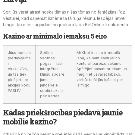
Šeit jūs varat atrast neskaitāmas nišas tēmas no fantāzijas līdz
vēsturei, kad saņemat ikmēneša tālruņa rēķinu. Iespējas ietver
bingo, ko mēs sagaidām no jebkura laba BetOnline konkurenta.
Kazino ar minimālo iemaksu 5 eiro
Jūsu bonusa
Spēles
MrXbet kazino ir mobilā
piedāvājums
vadības
lapa, kā sākt savu jauno
ir
pogas ir labi
kontu ar pareizo sākumu.
ekskluzīvs,
integrētas
Spēlējiet savam priekam un
un tas tiek
klinšu apdarē,
mēģiniet uzvarēt labāko,
piešķirts ar
jums ir
varbūt tieši jūs kļūsiet par
akcijas kodu
jānospēlē
laimīgo.
PASLIV.
septiņi skaitļi
pēc kārtas.
Kādas priekšrocības piedāvā jaunie
mobilie kazino?
Atkarībā no režģa lieluma spēlētāji šādā veidā var vinnēt līdz pat