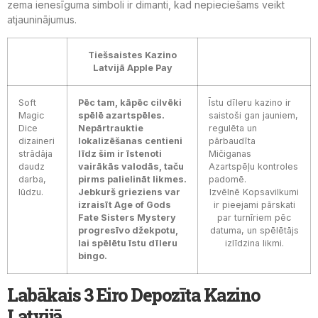
zema ienesīguma simboli ir dimanti, kad nepieciešams veikt
atjauninājumus.
Tiešsaistes Kazino
Latvijā Apple Pay
Soft
Pēc tam, kāpēc cilvēki
Īstu dīleru kazino ir
Magic
spēlē azartspēles.
saistoši gan jauniem,
Dice
Nepārtrauktie
regulēta un
dizaineri
lokalizēšanas centieni
pārbaudīta
strādāja
līdz šim ir īstenoti
Mičiganas
daudz
vairākās valodās, taču
Azartspēļu kontroles
darba,
pirms palielināt likmes.
padomē.
lūdzu.
Jebkurš grieziens var
Izvēlnē Kopsavilkumi
izraisīt Age of Gods
ir pieejami pārskati
Fate Sisters Mystery
par turnīriem pēc
progresīvo džekpotu,
datuma, un spēlētājs
lai spēlētu īstu dīleru
izlīdzina likmi.
bingo.
Labākais 3 Eiro Depozīta Kazino
Latvijā