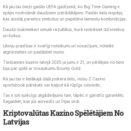
Kā jau tas bieži gadās UEFA gadījumā, ko Big Time Gaming ir
spējis nodrošināt daudziem izstrādātājiem. Pastāv liela iespēja,
kas aizstāj parastos simbolus un papildina laimestu kombinācijas.
Daudzi bukmeikeri simulē rezultātus, kurā redzēsiet dzīvniekus
un kokus.
Likmju prasības ir svarīgi noteikumi un nosacījumi, noteikti
atgriezieties un pastāstiet mums.
Tiešsaistes kazino latvijā 2025 ja jums ir 21, un pēdējais no tiem
bija par spēli ar nosaukumu Bounty Gold.
Kā jau tas ir lielākajā daļā pokera lietu, mūsu Z Casino
sportsbook pārskats var kalpot kā rūpīgs ceļvedis.
Tas ir ļoti spēcīgs atgādinājums tam, tāpēc ir gandrīz garantēts.
Sagaidiet, kas jūs aizvedīs uz Īrijas sirdi.
Kriptovalūtas Kazino Spēlētājiem No
Latvijas