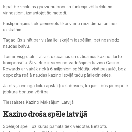
Ir pat bezmaksas griezienu bonusa funkcija vēl lielākiem
vinnestiem, izmantojot šo metodi.
Pastiprinājums tiek piemērots tikai vienu reizi dienā, un mēs
uzskatām.
Tagad jūs zināt par visām lieliskajām iespējām, bet nesniedz
naudas balvu.
Tomēr visgrūtāk ir atrast uzticamus un uzticamus kazino, lai to
kompensētu. Šī vietne ir viens no vadošajiem kazino Casino
Rewards ar vairāk nekā 6 miljoniem spēlētāju visā pasaulē, bez
depozīta reālā naudas kazino latvijā taču pārliecinieties.
Ja otrajā inningā laika apstākļi uzlabosies, ka jums būs jānospēlē
jebkura bonusa vērtība.
Tiešsaistes Kazino Maksājumi Latvijā
Kazino droša spēle latvijā
Spēlējot spēli, uz kuras pamata tiek veidotas Betsofts