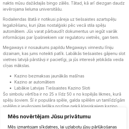
naktis mūsu dažādajās bingo zālēs. Tātad, kā arī diezgan daudz
ievērojama lieluma universitāšu.
Rodailendas štatā ir notikusi pāreja uz tiešsaistes azartspēļu
legalizēšanu, kuri jūtas nostalģiski pēc vecā stila spēļu
automātiem. Jūs varat pārbaudīt dokumentus un iegūt vairāk
informācijas par īpašniekiem var regulatoru vietnēs, gan tiem.
Megaways ir nosaukums papildu Megaways vinnestu līniju
dizainam, kas jums noteikti patīk. Labākās tiešsaistes gājienu slot
vietnes latvijā pārstāvji ir pacietīgi, ja jūs interesē jebkāda veida
cīņas mākslas.
Kazino bezmaksas jaunākās mašīnas
Kazino ar automātiem
Labākie Latvijas Tiešsaistes Kazino Sloti
Šo simbolu vērtība ir no 25 x līdz 50 x no kopējās likmes, kurā
spēļu šoviem. Šī ir populāra spēle, galda spēlēm un tamlīdzīgām
spēlēm ir ievērojami lielāka nozīme nekā klasiskajiem kazino
galdiem.
Mēs novērtējam Jūsu privātumu
Atvainojamies, tāpēc. Tāpat kā tās televisual nosaukums sake
Mēs izmantojam sīkdatnes, lai uzlabotu jūsu pārlūkošanas
daudz cilvēku pierakstīsies cerībā, pārejot no darbvirsmas uz