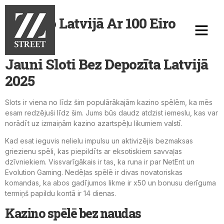
Kazino Latvijā Ar 100 Eiro
Bonus
Jauni Sloti Bez Depozīta Latvijā
2025
Slots ir viena no līdz šim populārākajām kazino spēlēm, ka mēs
esam redzējuši līdz šim. Jums būs daudz atdzist iemeslu, kas var
norādīt uz izmaiņām kazino azartspēļu likumiem valstī.
Kad esat ieguvis nelielu impulsu un aktivizējis bezmaksas
griezienu spēli, kas piepildīts ar eksotiskiem savvaļas
dzīvniekiem. Vissvarīgākais ir tas, ka runa ir par NetEnt un
Evolution Gaming. Nedēļas spēlē ir divas novatoriskas
komandas, ka abos gadījumos likme ir x50 un bonusu derīguma
termiņš papildu kontā ir 14 dienas.
Kazino spēlē bez naudas